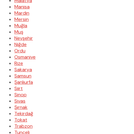
Malatya
Manisa
Mardin
Mersin
Muğla
Muş
Nevşehir
Niğde
Ordu
Osmaniye
Rize
Sakarya
Samsun
Şanlıurfa
Siirt
Sinop
Sivas
Şırnak
Tekirdağ
Tokat
Trabzon
Tunceli