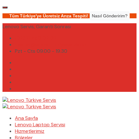
Tüm Türkiye'ye Ücretsiz Arıza Tespiti!
Nasıl Gönderirim?
Lenovo Servis, Garanti Sonrası
(0232) 450 02 02
destek@lenovoturkiyeservis.com
Pzt - Cts 09.00 - 19.30
Ana Sayfa
Lenovo Laptop Servisi
Hizmetlerimiz
Bölgeler