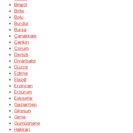
Bingöl
Bitlis
Bolu
Burdur
Bursa
Çanakkale
Çankırı
Çorum
Denizli
Diyarbakır
Düzce
Edirne
Elazığ
Erzincan
Erzurum
Eskişehir
Gaziantep
Giresun
Girne
Gümüşhane
Hakkari