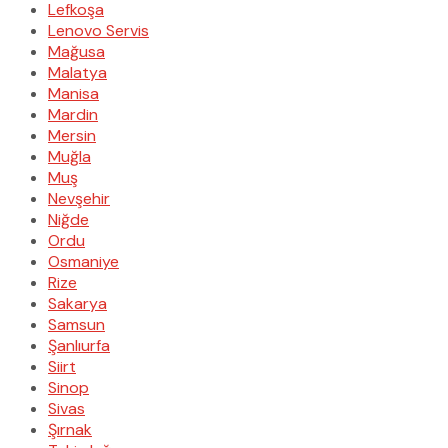
Lefkoşa
Lenovo Servis
Mağusa
Malatya
Manisa
Mardin
Mersin
Muğla
Muş
Nevşehir
Niğde
Ordu
Osmaniye
Rize
Sakarya
Samsun
Şanlıurfa
Siirt
Sinop
Sivas
Şırnak