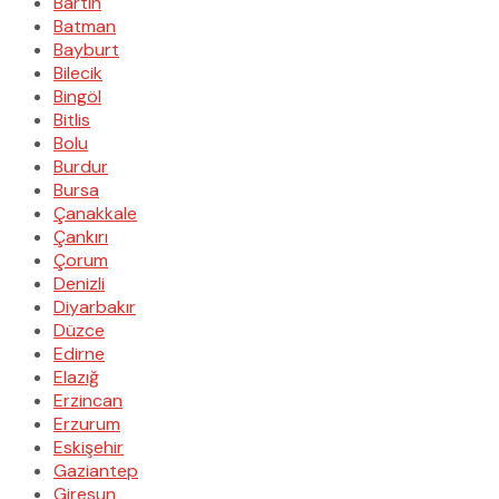
Bartın
Batman
Bayburt
Bilecik
Bingöl
Bitlis
Bolu
Burdur
Bursa
Çanakkale
Çankırı
Çorum
Denizli
Diyarbakır
Düzce
Edirne
Elazığ
Erzincan
Erzurum
Eskişehir
Gaziantep
Giresun