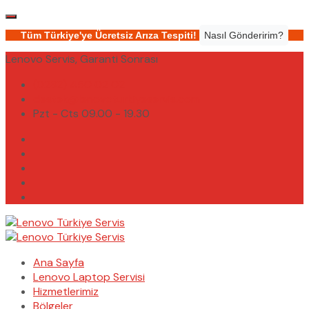
Tüm Türkiye'ye Ücretsiz Arıza Tespiti!
Nasıl Gönderirim?
Lenovo Servis, Garanti Sonrası
(0232) 450 02 02
destek@lenovoturkiyeservis.com
Pzt - Cts 09.00 - 19.30
Ana Sayfa
Lenovo Laptop Servisi
Hizmetlerimiz
Bölgeler