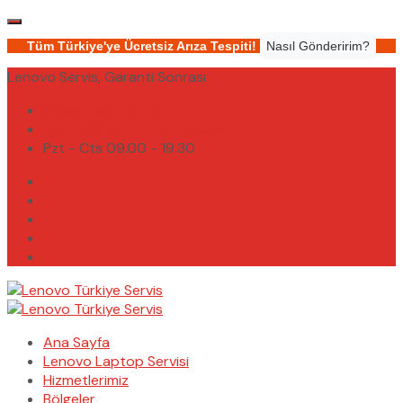
Tüm Türkiye'ye Ücretsiz Arıza Tespiti!
Nasıl Gönderirim?
Lenovo Servis, Garanti Sonrası
(0232) 450 02 02
destek@lenovoturkiyeservis.com
Pzt - Cts 09.00 - 19.30
Ana Sayfa
Lenovo Laptop Servisi
Hizmetlerimiz
Bölgeler