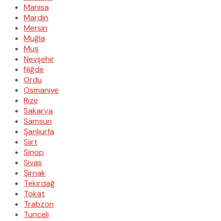
Manisa
Mardin
Mersin
Muğla
Muş
Nevşehir
Niğde
Ordu
Osmaniye
Rize
Sakarya
Samsun
Şanlıurfa
Siirt
Sinop
Sivas
Şırnak
Tekirdağ
Tokat
Trabzon
Tunceli