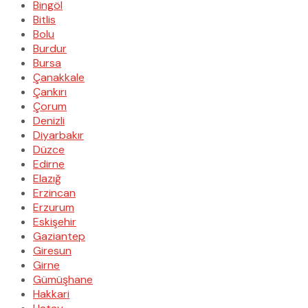
Bingöl
Bitlis
Bolu
Burdur
Bursa
Çanakkale
Çankırı
Çorum
Denizli
Diyarbakır
Düzce
Edirne
Elazığ
Erzincan
Erzurum
Eskişehir
Gaziantep
Giresun
Girne
Gümüşhane
Hakkari