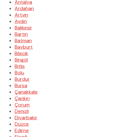
Antalya
Ardahan
Artvin
Aydın
Balıkesir
Bartın
Batman
Bayburt
Bilecik
Bingöl
Bitlis
Bolu
Burdur
Bursa
Çanakkale
Çankırı
Çorum
Denizli
Diyarbakır
Düzce
Edirne
Elazığ