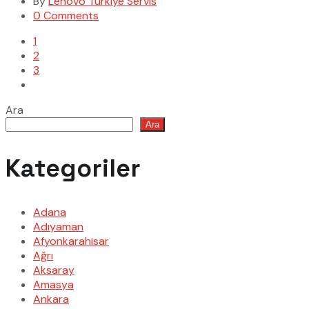
By
Lenovo Türkiye Servis
0 Comments
1
2
3
Ara
Ara
Kategoriler
Adana
Adıyaman
Afyonkarahisar
Ağrı
Aksaray
Amasya
Ankara