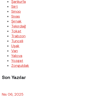
Şanlıurfa
Siirt
Sinop
Sivas
Şırnak
Tekirdağ
Tokat
Trabzon
Tunceli
Uşak
Van
Yalova
Yozgat
Zonguldak
Son Yazılar
Nis 06, 2025