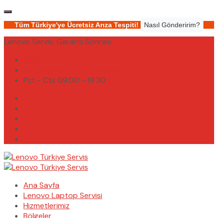
Tüm Türkiye'ye Ücretsiz Arıza Tespiti!
Nasıl Gönderirim?
Lenovo Servis, Garanti Sonrası
(0232) 450 02 02
destek@lenovoturkiyeservis.com
Pzt - Cts 09.00 - 19.30
Ana Sayfa
Lenovo Laptop Servisi
Hizmetlerimiz
Bölgeler