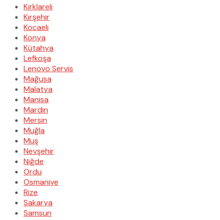
Kırklareli
Kırşehir
Kocaeli
Konya
Kütahya
Lefkoşa
Lenovo Servis
Mağusa
Malatya
Manisa
Mardin
Mersin
Muğla
Muş
Nevşehir
Niğde
Ordu
Osmaniye
Rize
Sakarya
Samsun