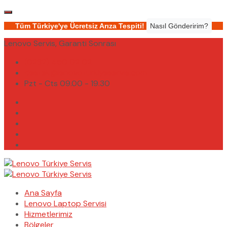
Tüm Türkiye'ye Ücretsiz Arıza Tespiti!
Nasıl Gönderirim?
Lenovo Servis, Garanti Sonrası
(0232) 450 02 02
destek@lenovoturkiyeservis.com
Pzt - Cts 09.00 - 19.30
Ana Sayfa
Lenovo Laptop Servisi
Hizmetlerimiz
Bölgeler