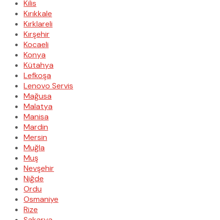
Kilis
Kırıkkale
Kırklareli
Kırşehir
Kocaeli
Konya
Kütahya
Lefkoşa
Lenovo Servis
Mağusa
Malatya
Manisa
Mardin
Mersin
Muğla
Muş
Nevşehir
Niğde
Ordu
Osmaniye
Rize
Sakarya