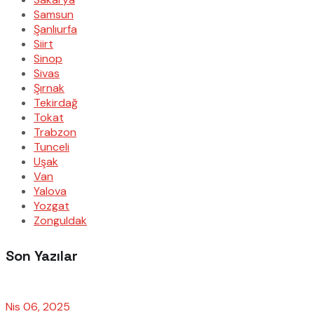
Samsun
Şanlıurfa
Siirt
Sinop
Sivas
Şırnak
Tekirdağ
Tokat
Trabzon
Tunceli
Uşak
Van
Yalova
Yozgat
Zonguldak
Son Yazılar
Nis 06, 2025