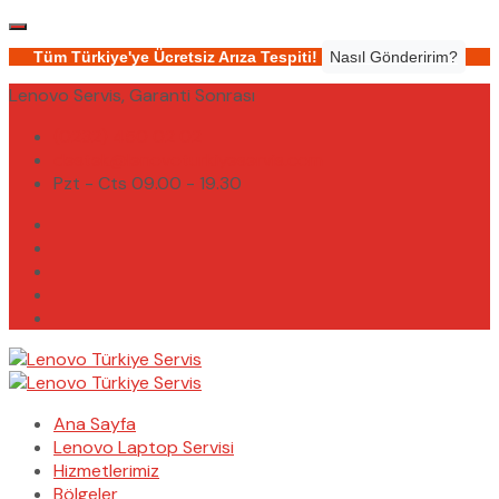
Tüm Türkiye'ye Ücretsiz Arıza Tespiti!
Nasıl Gönderirim?
Lenovo Servis, Garanti Sonrası
(0232) 450 02 02
destek@lenovoturkiyeservis.com
Pzt - Cts 09.00 - 19.30
Ana Sayfa
Lenovo Laptop Servisi
Hizmetlerimiz
Bölgeler