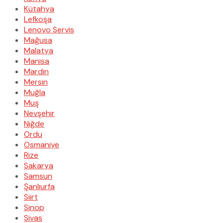
Kütahya
Lefkoşa
Lenovo Servis
Mağusa
Malatya
Manisa
Mardin
Mersin
Muğla
Muş
Nevşehir
Niğde
Ordu
Osmaniye
Rize
Sakarya
Samsun
Şanlıurfa
Siirt
Sinop
Sivas