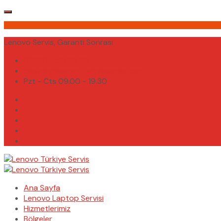
Lenovo Servis, Garanti Sonrası
(0232) 450 02 02
destek@lenovoturkiyeservis.com
Pzt - Cts 09.00 - 19.30
Ana Sayfa
Lenovo Laptop Servisi
Hizmetlerimiz
Bölgeler