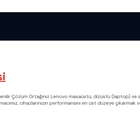
i
nilir Çözüm Ortağınız Lenovo masaüstü, dizüstü (laptop) ve all
cımız, cihazlarınızın performansını en üst düzeye çıkarmak ve k