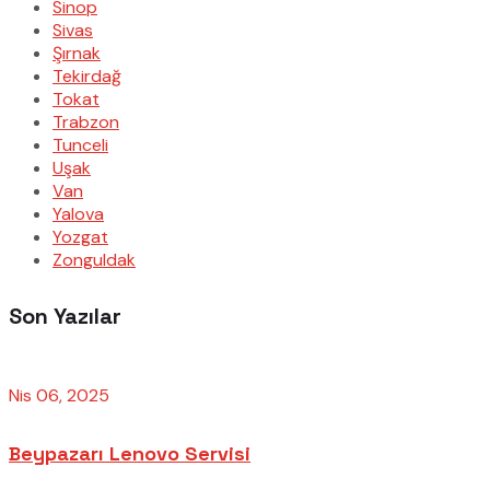
Sinop
Sivas
Şırnak
Tekirdağ
Tokat
Trabzon
Tunceli
Uşak
Van
Yalova
Yozgat
Zonguldak
Son Yazılar
Nis 06, 2025
Beypazarı Lenovo Servisi