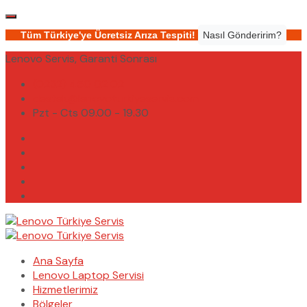
Tüm Türkiye'ye Ücretsiz Arıza Tespiti!
Nasıl Gönderirim?
Lenovo Servis, Garanti Sonrası
(0232) 450 02 02
destek@lenovoturkiyeservis.com
Pzt - Cts 09.00 - 19.30
Ana Sayfa
Lenovo Laptop Servisi
Hizmetlerimiz
Bölgeler