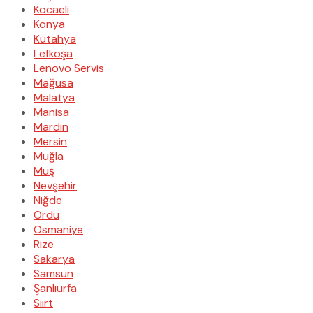
Kocaeli
Konya
Kütahya
Lefkoşa
Lenovo Servis
Mağusa
Malatya
Manisa
Mardin
Mersin
Muğla
Muş
Nevşehir
Niğde
Ordu
Osmaniye
Rize
Sakarya
Samsun
Şanlıurfa
Siirt