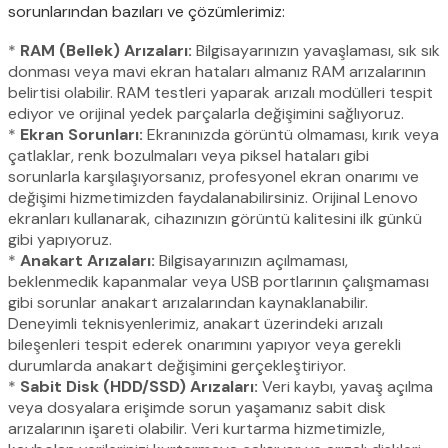
sorunlarından bazıları ve çözümlerimiz:
*
RAM (Bellek) Arızaları:
Bilgisayarınızın yavaşlaması, sık sık
donması veya mavi ekran hataları almanız RAM arızalarının
belirtisi olabilir. RAM testleri yaparak arızalı modülleri tespit
ediyor ve orijinal yedek parçalarla değişimini sağlıyoruz.
*
Ekran Sorunları:
Ekranınızda görüntü olmaması, kırık veya
çatlaklar, renk bozulmaları veya piksel hataları gibi
sorunlarla karşılaşıyorsanız, profesyonel ekran onarımı ve
değişimi hizmetimizden faydalanabilirsiniz. Orijinal Lenovo
ekranları kullanarak, cihazınızın görüntü kalitesini ilk günkü
gibi yapıyoruz.
*
Anakart Arızaları:
Bilgisayarınızın açılmaması,
beklenmedik kapanmalar veya USB portlarının çalışmaması
gibi sorunlar anakart arızalarından kaynaklanabilir.
Deneyimli teknisyenlerimiz, anakart üzerindeki arızalı
bileşenleri tespit ederek onarımını yapıyor veya gerekli
durumlarda anakart değişimini gerçekleştiriyor.
*
Sabit Disk (HDD/SSD) Arızaları:
Veri kaybı, yavaş açılma
veya dosyalara erişimde sorun yaşamanız sabit disk
arızalarının işareti olabilir. Veri kurtarma hizmetimizle,