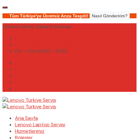
Tüm Türkiye'ye Ücretsiz Arıza Tespiti!
Nasıl Gönderirim?
Lenovo Servis, Garanti Sonrası
(0232) 450 02 02
destek@lenovoturkiyeservis.com
Pzt - Cts 09.00 - 19.30
Ana Sayfa
Lenovo Laptop Servisi
Hizmetlerimiz
Bölgeler