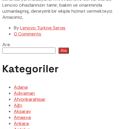
Lenovo cihazlarınızın tamir, bakım ve onarımında
uzmanlaşmış, deneyimli bir ekiple hizmet vermekteyiz.
Amacımız,
By
Lenovo Türkiye Servis
0 Comments
Ara
Ara
Kategoriler
Adana
Adıyaman
Afyonkarahisar
Ağrı
Aksaray
Amasya
Ankara