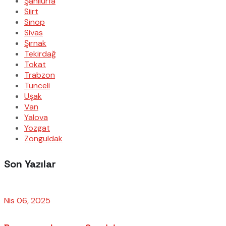
Şanlıurfa
Siirt
Sinop
Sivas
Şırnak
Tekirdağ
Tokat
Trabzon
Tunceli
Uşak
Van
Yalova
Yozgat
Zonguldak
Son Yazılar
Nis 06, 2025