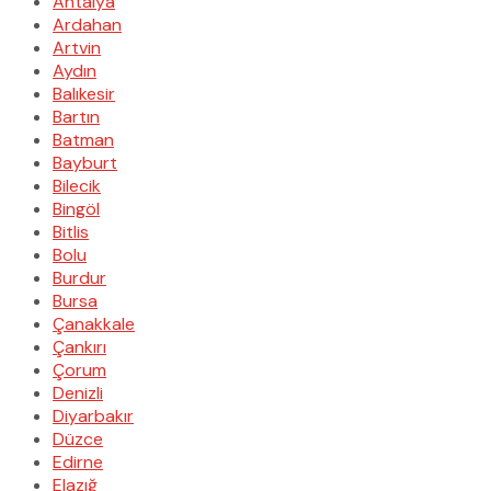
Antalya
Ardahan
Artvin
Aydın
Balıkesir
Bartın
Batman
Bayburt
Bilecik
Bingöl
Bitlis
Bolu
Burdur
Bursa
Çanakkale
Çankırı
Çorum
Denizli
Diyarbakır
Düzce
Edirne
Elazığ