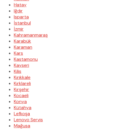
Hatay
Iğdır
Isparta
İstanbul
İzmir
Kahramanmaraş
Karabük
Karaman
Kars
Kastamonu
Kayseri
Kilis
Kırıkkale
Kırklareli
Kırşehir
Kocaeli
Konya
Kütahya
Lefkoşa
Lenovo Servis
Mağusa