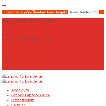
Tüm Türkiye'ye Ücretsiz Arıza Tespiti!
Nasıl Gönderirim?
Lenovo Servis, Garanti Sonrası
(0232) 450 02 02
destek@lenovoturkiyeservis.com
Pzt - Cts 09.00 - 19.30
Ana Sayfa
Lenovo Laptop Servisi
Hizmetlerimiz
Bölgeler