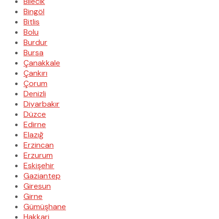
Bilecik
Bingöl
Bitlis
Bolu
Burdur
Bursa
Çanakkale
Çankırı
Çorum
Denizli
Diyarbakır
Düzce
Edirne
Elazığ
Erzincan
Erzurum
Eskişehir
Gaziantep
Giresun
Girne
Gümüşhane
Hakkari