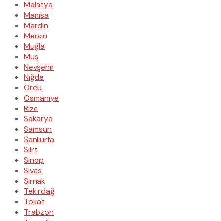
Malatya
Manisa
Mardin
Mersin
Muğla
Muş
Nevşehir
Niğde
Ordu
Osmaniye
Rize
Sakarya
Samsun
Şanlıurfa
Siirt
Sinop
Sivas
Şırnak
Tekirdağ
Tokat
Trabzon