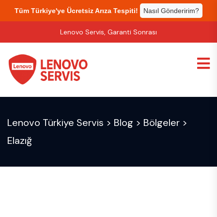
Tüm Türkiye'ye Ücretsiz Arıza Tespiti!
Nasıl Gönderirim?
Lenovo Servis, Garanti Sonrası
Lenovo Türkiye Servis
>
Blog
>
Bölgeler
>
Elazığ