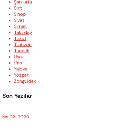
Şanlıurfa
Siirt
Sinop
Sivas
Şırnak
Tekirdağ
Tokat
Trabzon
Tunceli
Uşak
Van
Yalova
Yozgat
Zonguldak
Son Yazılar
Nis 06, 2025