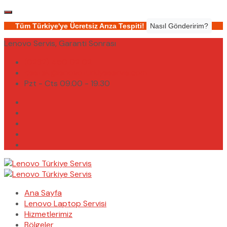
Tüm Türkiye'ye Ücretsiz Arıza Tespiti!
Nasıl Gönderirim?
Lenovo Servis, Garanti Sonrası
(0232) 450 02 02
destek@lenovoturkiyeservis.com
Pzt - Cts 09.00 - 19.30
Ana Sayfa
Lenovo Laptop Servisi
Hizmetlerimiz
Bölgeler