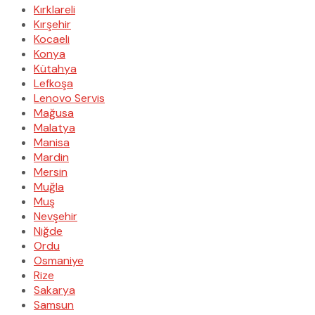
Kırklareli
Kırşehir
Kocaeli
Konya
Kütahya
Lefkoşa
Lenovo Servis
Mağusa
Malatya
Manisa
Mardin
Mersin
Muğla
Muş
Nevşehir
Niğde
Ordu
Osmaniye
Rize
Sakarya
Samsun