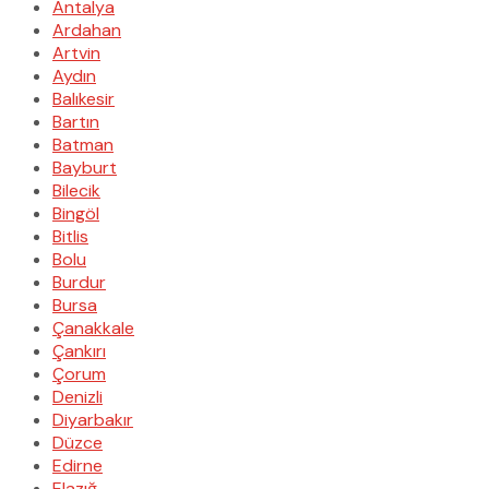
Antalya
Ardahan
Artvin
Aydın
Balıkesir
Bartın
Batman
Bayburt
Bilecik
Bingöl
Bitlis
Bolu
Burdur
Bursa
Çanakkale
Çankırı
Çorum
Denizli
Diyarbakır
Düzce
Edirne
Elazığ