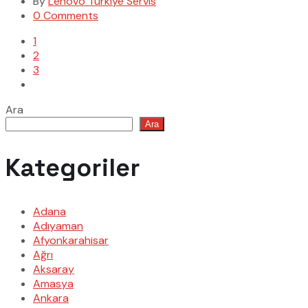
By
Lenovo Türkiye Servis
0 Comments
1
2
3
Ara
Ara
Kategoriler
Adana
Adıyaman
Afyonkarahisar
Ağrı
Aksaray
Amasya
Ankara