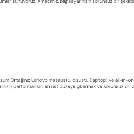
özümler sunuyoruz. Amacımız, bilgisayarınızın sorunsuz bir şekil
özüm Ortağınız Lenovo masaüstü, dizüstü (laptop) ve all-in-one 
arınızın performansını en üst düzeye çıkarmak ve sorunsuz bir