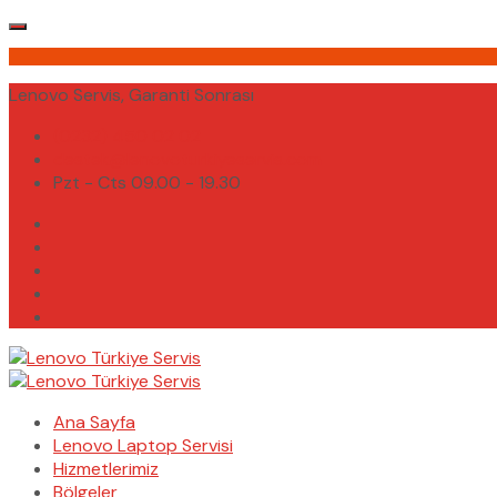
Lenovo Servis, Garanti Sonrası
(0232) 450 02 02
destek@lenovoturkiyeservis.com
Pzt - Cts 09.00 - 19.30
Ana Sayfa
Lenovo Laptop Servisi
Hizmetlerimiz
Bölgeler