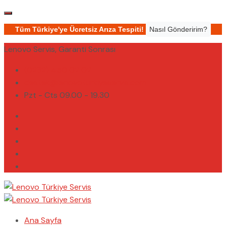
Tüm Türkiye'ye Ücretsiz Arıza Tespiti!
Nasıl Gönderirim?
Lenovo Servis, Garanti Sonrası
(0232) 450 02 02
destek@lenovoturkiyeservis.com
Pzt - Cts 09.00 - 19.30
Ana Sayfa