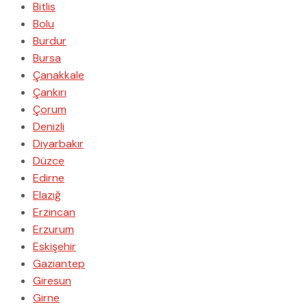
Bitlis
Bolu
Burdur
Bursa
Çanakkale
Çankırı
Çorum
Denizli
Diyarbakır
Düzce
Edirne
Elazığ
Erzincan
Erzurum
Eskişehir
Gaziantep
Giresun
Girne