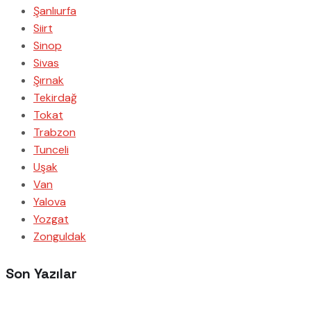
Şanlıurfa
Siirt
Sinop
Sivas
Şırnak
Tekirdağ
Tokat
Trabzon
Tunceli
Uşak
Van
Yalova
Yozgat
Zonguldak
Son Yazılar