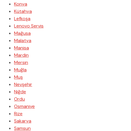
Konya
Kütahya
Lefkoşa
Lenovo Servis
Mağusa
Malatya
Manisa
Mardin
Mersin
Muğla
Muş
Nevşehir
Niğde
Ordu
Osmaniye
Rize
Sakarya
Samsun