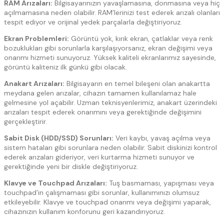
RAM Arızaları:
Bilgisayarınızın yavaşlamasına, donmasına veya hiç
açılmamasına neden olabilir. RAM’lerinizi test ederek arızalı olanları
tespit ediyor ve orijinal yedek parçalarla değiştiriyoruz.
Ekran Problemleri:
Görüntü yok, kırık ekran, çatlaklar veya renk
bozuklukları gibi sorunlarla karşılaşıyorsanız, ekran değişimi veya
onarımı hizmeti sunuyoruz. Yüksek kaliteli ekranlarımız sayesinde,
görüntü kaliteniz ilk günkü gibi olacak.
Anakart Arızaları:
Bilgisayarın en temel bileşeni olan anakartta
meydana gelen arızalar, cihazın tamamen kullanılamaz hale
gelmesine yol açabilir. Uzman teknisyenlerimiz, anakart üzerindeki
arızaları tespit ederek onarımını veya gerektiğinde değişimini
gerçekleştirir.
Sabit Disk (HDD/SSD) Sorunları:
Veri kaybı, yavaş açılma veya
sistem hataları gibi sorunlara neden olabilir. Sabit diskinizi kontrol
ederek arızaları gideriyor, veri kurtarma hizmeti sunuyor ve
gerektiğinde yeni bir diskle değiştiriyoruz.
Klavye ve Touchpad Arızaları:
Tuş basmaması, yapışması veya
touchpad’in çalışmaması gibi sorunlar, kullanımınızı olumsuz
etkileyebilir. Klavye ve touchpad onarımı veya değişimi yaparak,
cihazınızın kullanım konforunu geri kazandırıyoruz.