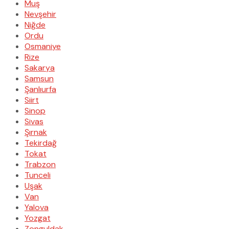
Muş
Nevşehir
Niğde
Ordu
Osmaniye
Rize
Sakarya
Samsun
Şanlıurfa
Siirt
Sinop
Sivas
Şırnak
Tekirdağ
Tokat
Trabzon
Tunceli
Uşak
Van
Yalova
Yozgat
Zonguldak