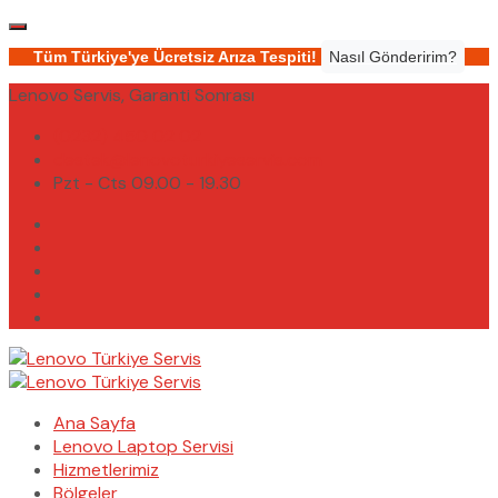
Tüm Türkiye'ye Ücretsiz Arıza Tespiti!
Nasıl Gönderirim?
Lenovo Servis, Garanti Sonrası
(0232) 450 02 02
destek@lenovoturkiyeservis.com
Pzt - Cts 09.00 - 19.30
Ana Sayfa
Lenovo Laptop Servisi
Hizmetlerimiz
Bölgeler