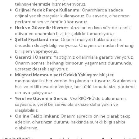
teknisyenlerimizle hizmet veriyoruz.
Orijinal Yedek Parça Kullanımı:
Onarımlarda sadece
orijinal yedek parçalar kullanıyoruz. Bu sayede, cihazınızın
performansını ve ömrünü koruyoruz.
Hızlı ve Güvenilir Hizmet:
Arızaları en kısa sürede tespit
ediyor ve onarımları hızlı bir şekilde tamamlıyoruz.
Şeffaf Fiyatlandırma:
Onarım maliyeti hakkında size
önceden detaylı bilgi veriyoruz. Onayınız olmadan herhangi
bir işlem yapmıyoruz.
Garantili Onarım:
Yaptığımız onarımlara garanti veriyoruz.
Onarım sonrası herhangi bir sorun yaşamanız durumunda,
ücretsiz destek sağlıyoruz.
Müşteri Memnuniyeti Odaklı Yaklaşım:
Müşteri
memnuniyetini her zaman ön planda tutuyoruz. Sorularınıza
hızlı ve etkili cevaplar veriyor, her türlü konuda size yardımcı
olmaya çalışıyoruz.
Yerel ve Güvenilir Servis:
VEZİRKÖPRÜ’de bulunmamız
sayesinde, yerel bir servis olarak size daha yakın ve
ulaşılabiliriz.
Online Takip İmkanı:
Onarım sürecini online olarak takip
edebilir, cihazınızın durumu hakkında sürekli bilgi sahibi
olabilirsiniz.