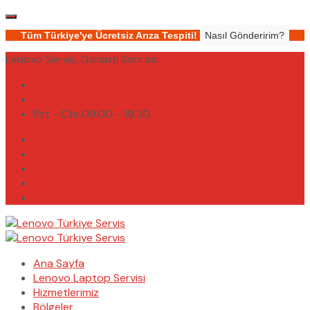
Tüm Türkiye'ye Ücretsiz Arıza Tespiti!
Nasıl Gönderirim?
Lenovo Servis, Garanti Sonrası
(0232) 450 02 02
destek@lenovoturkiyeservis.com
Pzt - Cts 09.00 - 19.30
Ana Sayfa
Lenovo Laptop Servisi
Hizmetlerimiz
Bölgeler