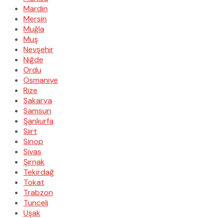
Mardin
Mersin
Muğla
Muş
Nevşehir
Niğde
Ordu
Osmaniye
Rize
Sakarya
Samsun
Şanlıurfa
Siirt
Sinop
Sivas
Şırnak
Tekirdağ
Tokat
Trabzon
Tunceli
Uşak