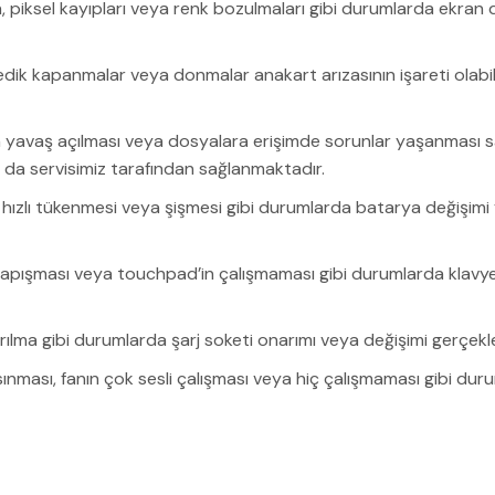
, piksel kayıpları veya renk bozulmaları gibi durumlarda ekran
edik kapanmalar veya donmalar anakart arızasının işareti olabil
n yavaş açılması veya dosyalara erişimde sorunlar yaşanması sabit
umu da servisimiz tarafından sağlanmaktadır.
ızlı tükenmesi veya şişmesi gibi durumlarda batarya değişimi ya
apışması veya touchpad’in çalışmaması gibi durumlarda klavye
rılma gibi durumlarda şarj soketi onarımı veya değişimi gerçekle
 ısınması, fanın çok sesli çalışması veya hiç çalışmaması gibi du