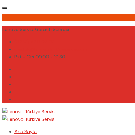
Lenovo Servis, Garanti Sonrası
(0232) 450 02 02
destek@lenovoturkiyeservis.com
Pzt - Cts 09.00 - 19.30
Ana Sayfa