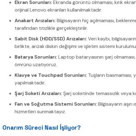
Ekran Sorunları:
Ekranda görüntü olmaması, kırık ekran
orijinal Lenovo ekranları kullanılmaktadır.
Anakart Arızaları:
Bilgisayarın hiç açılmaması, beklenm
tarafından titizlikle gerçekleştirilir.
Sabit Disk (HDD/SSD) Arızaları:
Veri kaybı, bilgisayarı
birlikte, arızalı diskin değişimi ve işletim sistemi kurul
Batarya Sorunları:
Laptop bataryasının şarj olmaması, h
ömrünü uzatıyoruz.
Klavye ve Touchpad Sorunları:
Tuşların basmaması, y
yapılmaktadır.
Şarj Soketi Arızaları:
Şarj soketinde temassızlık veya kı
Fan ve Soğutma Sistemi Sorunları:
Bilgisayarın aşırı
hizmetleri sunmaktayız.
Onarım Süreci Nasıl İşliyor?