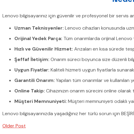
Lenovo bilgisayarınız için güvenilir ve profesyonel bir servis a
Uzman Teknisyenler:
Lenovo cihazları konusunda uzman
Orijinal Yedek Parça:
Tüm onarımlarda orijinal Lenovo 
Hızlı ve Güvenilir Hizmet:
Arızaları en kısa sürede tesp
Şeffaf İletişim:
Onarım süreci boyunca size düzenli bilgi 
Uygun Fiyatlar:
Kaliteli hizmeti uygun fiyatlarla sunar
Garantili Onarım:
Yapılan tüm onarımlar ve kullanılan 
Online Takip:
Cihazınızın onarım sürecini online olarak t
Müşteri Memnuniyeti:
Müşteri memnuniyeti odaklı yak
Lenovo bilgisayarınızda yaşadığınız her türlü sorun için BEŞİRİ
Older Post