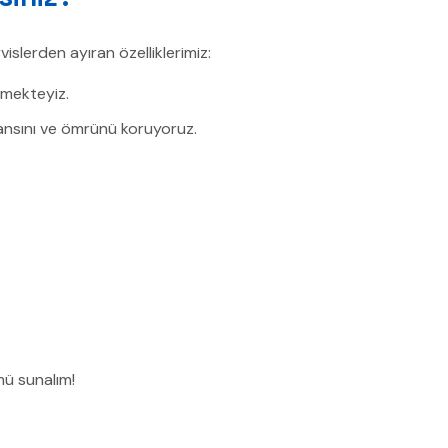
vislerden ayıran özelliklerimiz:
rmekteyiz.
ansını ve ömrünü koruyoruz.
mü sunalım!