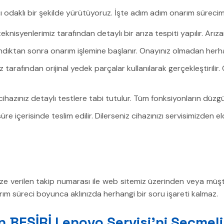
cı odaklı bir şekilde yürütüyoruz. İşte adım adım onarım sürecim
nisyenlerimiz tarafından detaylı bir arıza tespiti yapılır. Arızan
alındıktan sonra onarım işlemine başlanır. Onayınız olmadan herh
 tarafından orijinal yedek parçalar kullanılarak gerçekleştirili
azınız detaylı testlere tabi tutulur. Tüm fonksiyonların düzgün
re içerisinde teslim edilir. Dilerseniz cihazınızı servisimizden el
 Size verilen takip numarası ile web sitemiz üzerinden veya müşte
onarım süreci boyunca aklınızda herhangi bir soru işareti kalmaz.
 BEŞİRİ Lenovo Servisi’ni Seçmeli