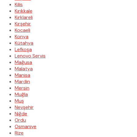
Kilis
Kırıkkale
Kırklareli
Kırşehir
Kocaeli
Konya
Kütahya
Lefkoşa
Lenovo Servis
Mağusa
Malatya
Manisa
Mardin
Mersin
Muğla
Muş
Nevşehir
Niğde
Ordu
Osmaniye
Rize