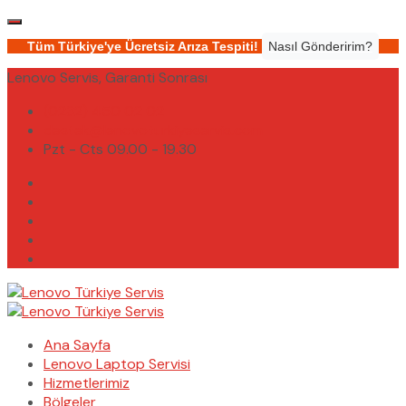
Tüm Türkiye'ye Ücretsiz Arıza Tespiti!
Nasıl Gönderirim?
Lenovo Servis, Garanti Sonrası
(0232) 450 02 02
destek@lenovoturkiyeservis.com
Pzt - Cts 09.00 - 19.30
Ana Sayfa
Lenovo Laptop Servisi
Hizmetlerimiz
Bölgeler