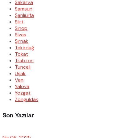
Sakarya
Samsun
Şanlıurfa
Siirt
Sinop
Sivas
Şırnak
Tekirdağ
Tokat
Trabzon
Tunceli
Uşak
Van
Yalova
Yozgat
Zonguldak
Son Yazılar
Nis 06, 2025