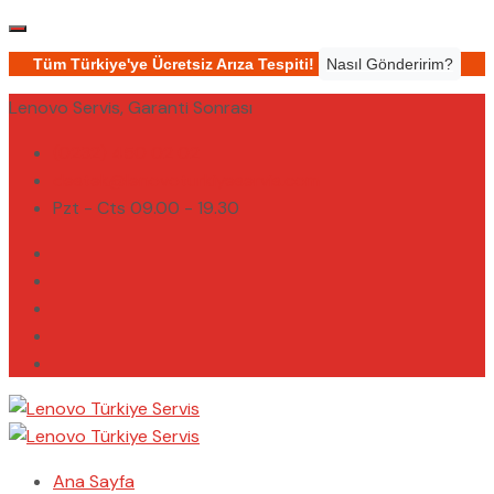
Tüm Türkiye'ye Ücretsiz Arıza Tespiti!
Nasıl Gönderirim?
Lenovo Servis, Garanti Sonrası
(0232) 450 02 02
destek@lenovoturkiyeservis.com
Pzt - Cts 09.00 - 19.30
Ana Sayfa