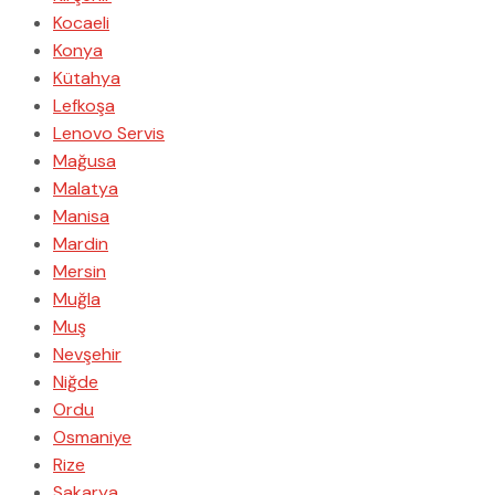
Kocaeli
Konya
Kütahya
Lefkoşa
Lenovo Servis
Mağusa
Malatya
Manisa
Mardin
Mersin
Muğla
Muş
Nevşehir
Niğde
Ordu
Osmaniye
Rize
Sakarya