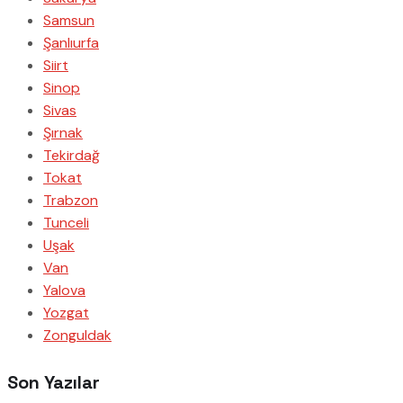
Samsun
Şanlıurfa
Siirt
Sinop
Sivas
Şırnak
Tekirdağ
Tokat
Trabzon
Tunceli
Uşak
Van
Yalova
Yozgat
Zonguldak
Son Yazılar