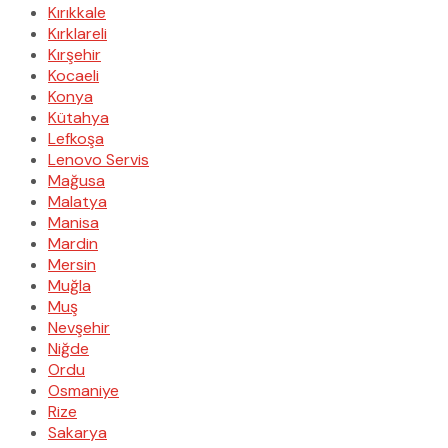
Kırıkkale
Kırklareli
Kırşehir
Kocaeli
Konya
Kütahya
Lefkoşa
Lenovo Servis
Mağusa
Malatya
Manisa
Mardin
Mersin
Muğla
Muş
Nevşehir
Niğde
Ordu
Osmaniye
Rize
Sakarya