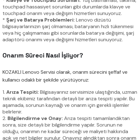
*
Klavye ve Touchpad Sorunları:
Tuş basmaması, takılma,
touchpad hassasiyet sorunları gibi durumlarda klavye ve
touchpad onarım veya değişim hizmetleri sunuyoruz.
*
Şarj ve Batarya Problemleri:
Lenovo dizüstü
bilgisayarlarınızın şarj olmaması, bataryanın hızlı tükenmesi
veya hiç çalışmaması gibi sorunlarda batarya değişimi, şarj
adaptörü onarımı veya değişimi hizmetleri sunuyoruz.
Onarım Süreci Nasıl İşliyor?
KOZAKLI Lenovo Servisi olarak, onarım sürecini şeffaf ve
kullanıcı odaklı bir şekilde yürütüyoruz:
1.
Arıza Tespiti:
Bilgisayarınız servisimize ulaştığında, uzman
teknik ekibimiz tarafından detaylı bir arıza tespiti yapılır. Bu
aşamada, sorunun kaynağı ve onarım için gerekli işlemler
belirlenir.
2.
Bilgilendirme ve Onay:
Arıza tespiti tamamlandıktan
sonra, size detaylı bir bilgilendirme yapılır. Sorunun ne
olduğu, onarımın ne kadar süreceği ve maliyeti hakkında
açık ve net bilgiler sunulur. Onayınız alındıktan sonra onarım