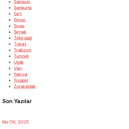
Samsun
Şanlıurfa
Siirt
Sinop
Sivas
Şırnak
Tekirdağ
Tokat
Trabzon
Tunceli
Uşak
Van
Yalova
Yozgat
Zonguldak
Son Yazılar
Nis 06, 2025