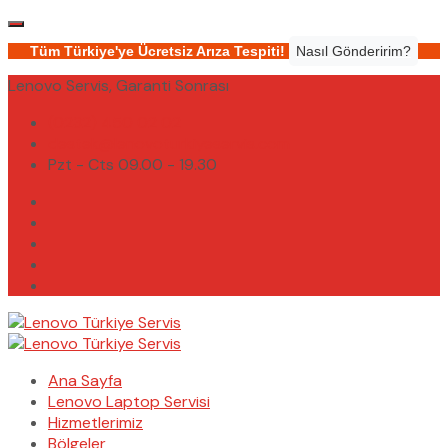
Tüm Türkiye'ye Ücretsiz Arıza Tespiti!
Nasıl Gönderirim?
Lenovo Servis, Garanti Sonrası
(0232) 450 02 02
destek@lenovoturkiyeservis.com
Pzt - Cts 09.00 - 19.30
Ana Sayfa
Lenovo Laptop Servisi
Hizmetlerimiz
Bölgeler