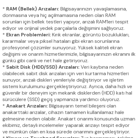
*
RAM (Bellek) Arızaları:
Bilgisayarınızın yavaşlamasına,
donmasına veya hiç açılmamasına neden olan RAM
sorunları için bellek testleri yapıyor, arızalı RAM’leri tespit
ediyor ve orijinal yedek parçalarla değişimini sağlıyoruz.
*
Ekran Problemleri:
Kırık ekranlar, görüntü bozuklukları,
kararmalar veya piksel hataları gibi ekran sorunlarına
profesyonel çözümler sunuyoruz. Yüksek kaliteli ekran
değişimi ve onarım hizmetlerimizle, bilgisayarınızın ekranını ilk
günkü gibi canlı ve net hale getiriyoruz.
*
Sabit Disk (HDD/SSD) Arızaları:
Veri kaybına neden
olabilecek sabit disk arızaları için veri kurtarma hizmetleri
sunuyor, arızalı diskleri yenileriyle değiştiriyor ve işletim
sistemi kurulumunu gerçekleştiriyoruz. Ayrıca, daha hızlı ve
güvenilir bir deneyim için mekanik disklerden (HDD) katı hal
sürücülere (SSD) geçiş yapmanıza yardımcı oluyoruz.
*
Anakart Arızaları:
Bilgisayarın temel bileşeni olan
anakarttaki arızalar, cihazın tamamen kullanılamaz hale
gelmesine neden olabilir. Anakart onarımı konusunda uzman
ekibimiz, detaylı incelemeler yaparak arızayı tespit ediyor
ve mümkün olan en kısa sürede onarımını gerçekleştiriyor.