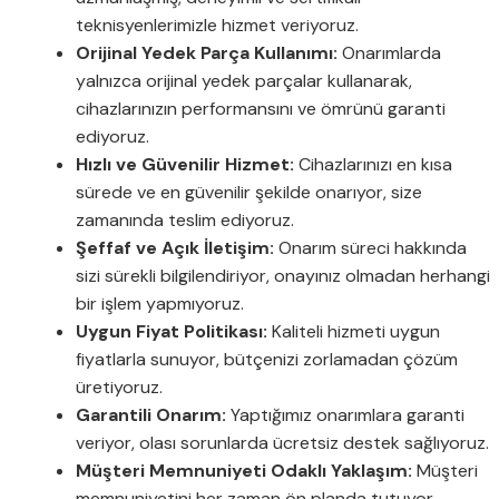
teknisyenlerimizle hizmet veriyoruz.
Orijinal Yedek Parça Kullanımı:
Onarımlarda
yalnızca orijinal yedek parçalar kullanarak,
cihazlarınızın performansını ve ömrünü garanti
ediyoruz.
Hızlı ve Güvenilir Hizmet:
Cihazlarınızı en kısa
sürede ve en güvenilir şekilde onarıyor, size
zamanında teslim ediyoruz.
Şeffaf ve Açık İletişim:
Onarım süreci hakkında
sizi sürekli bilgilendiriyor, onayınız olmadan herhangi
bir işlem yapmıyoruz.
Uygun Fiyat Politikası:
Kaliteli hizmeti uygun
fiyatlarla sunuyor, bütçenizi zorlamadan çözüm
üretiyoruz.
Garantili Onarım:
Yaptığımız onarımlara garanti
veriyor, olası sorunlarda ücretsiz destek sağlıyoruz.
Müşteri Memnuniyeti Odaklı Yaklaşım:
Müşteri
memnuniyetini her zaman ön planda tutuyor,