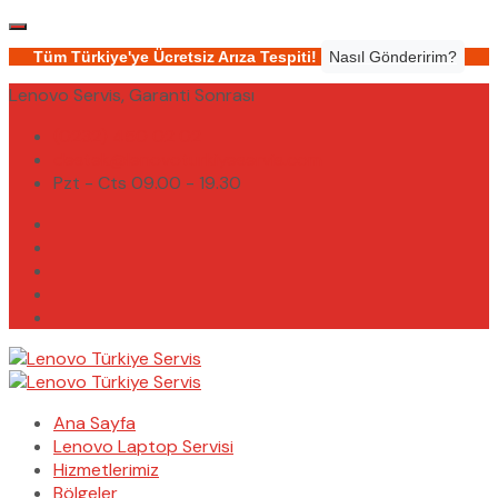
Tüm Türkiye'ye Ücretsiz Arıza Tespiti!
Nasıl Gönderirim?
Lenovo Servis, Garanti Sonrası
(0232) 450 02 02
destek@lenovoturkiyeservis.com
Pzt - Cts 09.00 - 19.30
Ana Sayfa
Lenovo Laptop Servisi
Hizmetlerimiz
Bölgeler