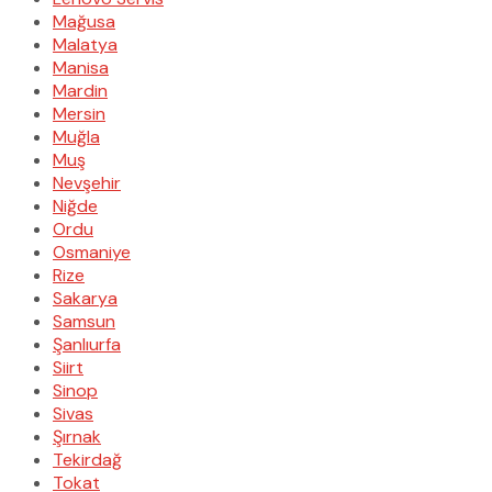
Mağusa
Malatya
Manisa
Mardin
Mersin
Muğla
Muş
Nevşehir
Niğde
Ordu
Osmaniye
Rize
Sakarya
Samsun
Şanlıurfa
Siirt
Sinop
Sivas
Şırnak
Tekirdağ
Tokat