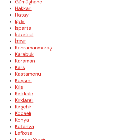
Gümüşhane
Hakkari
Hatay
Iğdır
Isparta
İstanbul
İzmir
Kahramanmaraş
Karabük
Karaman
Kars
Kastamonu
Kayseri
Kilis
Kırıkkale
Kırklareli
Kırşehir
Kocaeli
Konya
Kütahya
Lefkoşa
Lenovo Servis