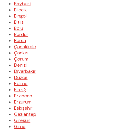
Bayburt
Bilecik
Bingöl
Bitlis
Bolu
Burdur
Bursa
Çanakkale
Çankırı
Çorum
Denizli
Diyarbakır
Düzce
Edirne
Elazığ
Erzincan
Erzurum
Eskişehir
Gaziantep
Giresun
Girne