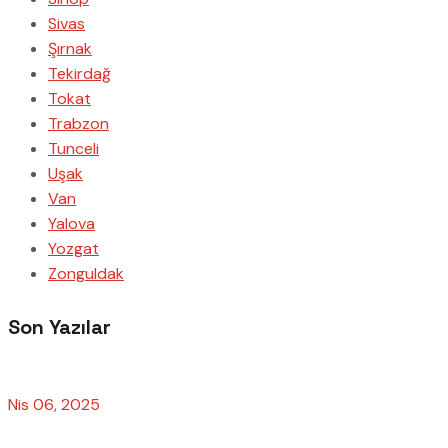
Sivas
Şırnak
Tekirdağ
Tokat
Trabzon
Tunceli
Uşak
Van
Yalova
Yozgat
Zonguldak
Son Yazılar
Nis 06, 2025