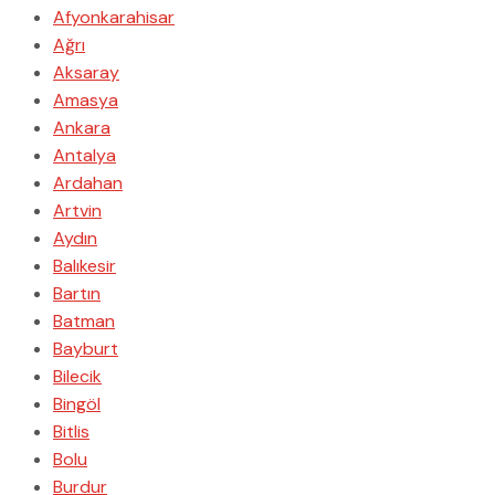
Afyonkarahisar
Ağrı
Aksaray
Amasya
Ankara
Antalya
Ardahan
Artvin
Aydın
Balıkesir
Bartın
Batman
Bayburt
Bilecik
Bingöl
Bitlis
Bolu
Burdur