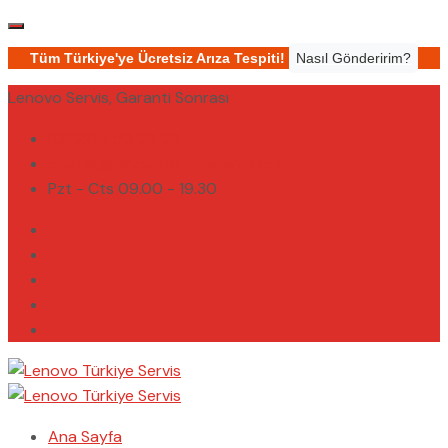
Tüm Türkiye'ye Ücretsiz Arıza Tespiti!
Nasıl Gönderirim?
Lenovo Servis, Garanti Sonrası
(0232) 450 02 02
destek@lenovoturkiyeservis.com
Pzt - Cts 09.00 - 19.30
Ana Sayfa