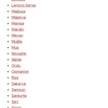
Lenovo Servis
Mağusa
Malatya
Manisa
Mardin
Mersin
Muğla
Muş
Nevşehir
Niğde
Ordu
Osmaniye
Rize
Sakarya
Samsun
Şanlıurfa
Siirt
Sinop