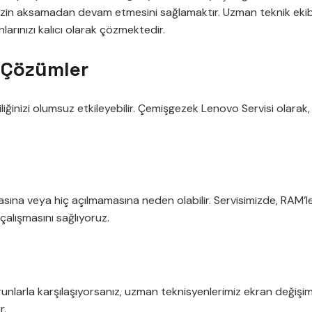
nizin aksamadan devam etmesini sağlamaktır. Uzman teknik ekibim
larınızı kalıcı olarak çözmektedir.
i Çözümler
liliğinizi olumsuz etkileyebilir. Çemişgezek Lenovo Servisi olar
na veya hiç açılmamasına neden olabilir. Servisimizde, RAM’leriniz
 çalışmasını sağlıyoruz.
runlarla karşılaşıyorsanız, uzman teknisyenlerimiz ekran değişim
r.