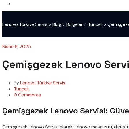
Lenovo Türkiye Servis
>
Blog
>
Bölgeler
>
Tunceli
>
Çemişgeze
Nisan 6, 2025
Çemişgezek Lenovo Servi
By
Lenovo Türkiye Servis
Tunceli
0 Comments
Çemişgezek Lenovo Servisi: Güven
Çemişgezek Lenovo Servisi olarak, Lenovo masaüstü, dizüstü (