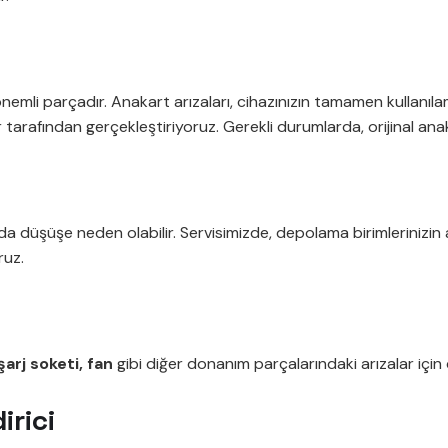
 önemli parçadır. Anakart arızaları, cihazınızın tamamen kullanıl
 tarafından gerçekleştiriyoruz. Gerekli durumlarda, orijinal an
a düşüşe neden olabilir. Servisimizde, depolama birimlerinizin a
ruz.
arj soketi, fan
gibi diğer donanım parçalarındaki arızalar için 
irici