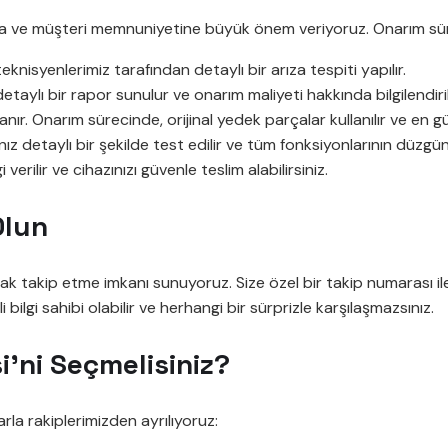
ığa ve müşteri memnuniyetine büyük önem veriyoruz. Onarım sü
knisyenlerimiz tarafından detaylı bir arıza tespiti yapılır.
taylı bir rapor sunulur ve onarım maliyeti hakkında bilgilendiri
nır. Onarım sürecinde, orijinal yedek parçalar kullanılır ve en gü
 detaylı bir şekilde test edilir ve tüm fonksiyonlarının düzgün
erilir ve cihazınızı güvenle teslim alabilirsiniz.
Olun
ak takip etme imkanı sunuyoruz. Size özel bir takip numarası i
bilgi sahibi olabilir ve herhangi bir sürprizle karşılaşmazsınız.
’ni Seçmelisiniz?
la rakiplerimizden ayrılıyoruz: