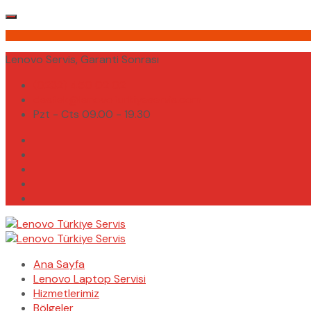
Lenovo Servis, Garanti Sonrası
(0232) 450 02 02
destek@lenovoturkiyeservis.com
Pzt - Cts 09.00 - 19.30
Ana Sayfa
Lenovo Laptop Servisi
Hizmetlerimiz
Bölgeler