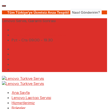
Tüm Türkiye'ye Ücretsiz Arıza Tespiti!
Nasıl Gönderirim?
Lenovo Servis, Garanti Sonrası
(0232) 450 02 02
destek@lenovoturkiyeservis.com
Pzt - Cts 09.00 - 19.30
Ana Sayfa
Lenovo Laptop Servisi
Hizmetlerimiz
Bölgeler