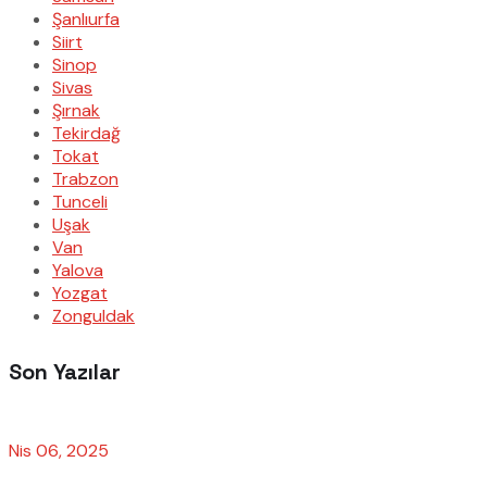
Şanlıurfa
Siirt
Sinop
Sivas
Şırnak
Tekirdağ
Tokat
Trabzon
Tunceli
Uşak
Van
Yalova
Yozgat
Zonguldak
Son Yazılar
Nis 06, 2025