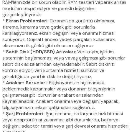
RAM’lerinizde bir sorun olabilir. RAM testleri yaparak arızalı
modülleri tespit ediyor ve gerekli değişimleri
gerçekleştiriyoruz.
*
Ekran Problemleri:
Ekranınızda görüntü olmaması,
titreme, kararma veya çatlak gibi sorunlarla
karşılaşıyorsanız, ekran değişimi veya onarımı hizmeti
sunuyoruz. Orijinal Lenovo yedek parçaları kullanarak,
ekranınızın ilk günkü gibi olmasını sağlıyoruz.
*
Sabit Disk (HDD/SSD) Arızaları:
Veri kaybı, işletim
sisteminin başlamaması veya yavaş çalışması gibi sorunlar
sabit disk arızalarından kaynaklanabilir. Sabit diskinizi
kontrol ediyor, veri kurtarma hizmeti sunuyor ve
gerektiğinde yeni bir disk ile değiştiriyoruz.
*
Anakart Sorunları:
Bilgisayarınızın açılmaması,
beklenmedik kapanmalar veya donanım bileşenlerinin
çalışmaması gibi durumlar anakart arızalarından
kaynaklanabilir. Anakart onarımı veya değişimi yaparak,
bilgisayarınızın tekrar çalışmasını sağlıyoruz.
*
Şarj Problemleri:
Şarj olmama, bataryanın hızlı bitmesi
veya adaptörün arızalanması gibi durumlarda, batarya
değişimi, adaptör tamiri veya şarj devresi onarımı hizmetleri