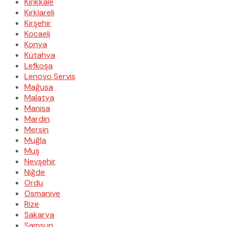
Kırıkkale
Kırklareli
Kırşehir
Kocaeli
Konya
Kütahya
Lefkoşa
Lenovo Servis
Mağusa
Malatya
Manisa
Mardin
Mersin
Muğla
Muş
Nevşehir
Niğde
Ordu
Osmaniye
Rize
Sakarya
Samsun