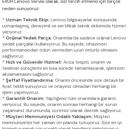
ERUH Lenovo Servisi olarak, sizi tercih etmeniz için birçok
neden sunuyoruz:
*
Uzman Teknik Ekip:
Lenovo bilgisayarlar konusunda
uzmanlaşmış, deneyimli ve sertifikalı teknik ekibimizle hizmet
veriyoruz.
*
Orijinal Yedek Parça:
Onarımlarda sadece orijinal Lenovo
yedek parçaları kullanıyoruz. Bu sayede, cihazınızın
performansından ödün vermeden uzun ömürlü olmasını
sağlıyoruz.
*
Hızlı ve Güvenilir Hizmet:
Arıza tespiti, onarım ve
teslimat süreçlerini en kısa sürede tamamlayarak, işlerinizin
aksamamasını sağlıyoruz.
*
Şeffaf Fiyatlandırma:
Onarım öncesinde size detaylı bir
fiyat teklifi sunuyoruz ve onayınız olmadan herhangi bir
işlem yapmıyoruz.
*
Garantili Onarım:
Yaptığımız tüm onarımlara garanti
veriyoruz. Bu sayede, onarım sonrası herhangi bir sorun
yaşamanız durumunda, ücretsiz olarak destek sağlıyoruz.
*
Müşteri Memnuniyeti Odaklı Yaklaşım:
Müşteri
memnuniyetini her zaman ön planda tutuyoruz. Size en iyi
hizmeti sunmak için sürekli olarak kendimizi geliştiriyoruz.