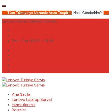
Tüm Türkiye'ye Ücretsiz Arıza Tespiti!
Nasıl Gönderirim?
Lenovo Servis, Garanti Sonrası
(0232) 450 02 02
destek@lenovoturkiyeservis.com
Pzt - Cts 09.00 - 19.30
Ana Sayfa
Lenovo Laptop Servisi
Hizmetlerimiz
Bölgeler