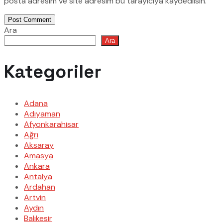
posta adresim ve site adresim bu tarayıcıya kaydedilsin.
Post Comment
Ara
Ara
Kategoriler
Adana
Adıyaman
Afyonkarahisar
Ağrı
Aksaray
Amasya
Ankara
Antalya
Ardahan
Artvin
Aydın
Balıkesir