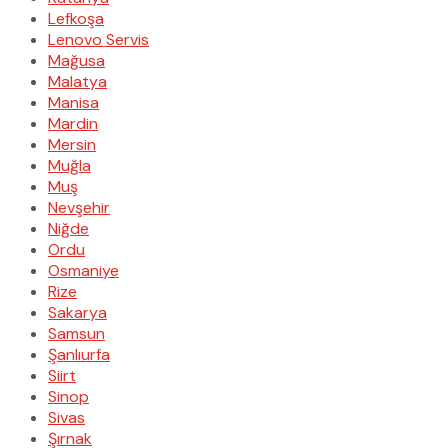
Lefkoşa
Lenovo Servis
Mağusa
Malatya
Manisa
Mardin
Mersin
Muğla
Muş
Nevşehir
Niğde
Ordu
Osmaniye
Rize
Sakarya
Samsun
Şanlıurfa
Siirt
Sinop
Sivas
Şırnak