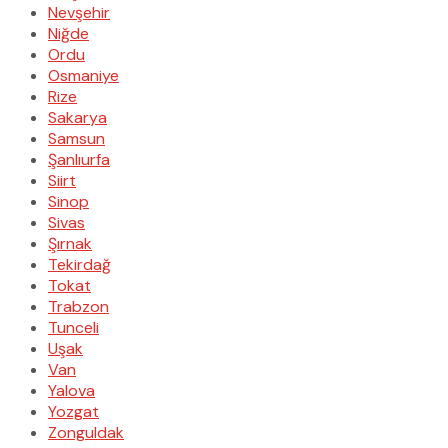
Nevşehir
Niğde
Ordu
Osmaniye
Rize
Sakarya
Samsun
Şanlıurfa
Siirt
Sinop
Sivas
Şırnak
Tekirdağ
Tokat
Trabzon
Tunceli
Uşak
Van
Yalova
Yozgat
Zonguldak