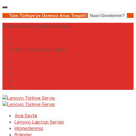
Tüm Türkiye'ye Ücretsiz Arıza Tespiti!
Nasıl Gönderirim?
Lenovo Servis, Garanti Sonrası
(0232) 450 02 02
destek@lenovoturkiyeservis.com
Pzt - Cts 09.00 - 19.30
Ana Sayfa
Lenovo Laptop Servisi
Hizmetlerimiz
Bölgeler