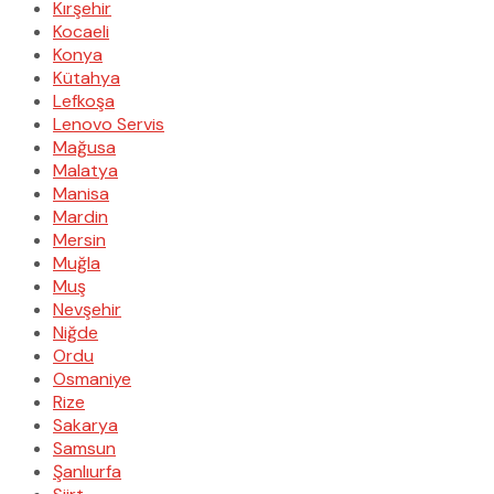
Kırşehir
Kocaeli
Konya
Kütahya
Lefkoşa
Lenovo Servis
Mağusa
Malatya
Manisa
Mardin
Mersin
Muğla
Muş
Nevşehir
Niğde
Ordu
Osmaniye
Rize
Sakarya
Samsun
Şanlıurfa