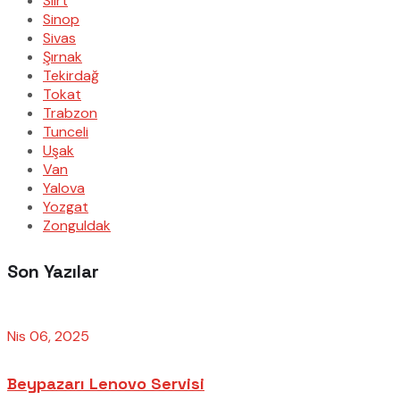
Siirt
Sinop
Sivas
Şırnak
Tekirdağ
Tokat
Trabzon
Tunceli
Uşak
Van
Yalova
Yozgat
Zonguldak
Son Yazılar
Nis 06, 2025
Beypazarı Lenovo Servisi