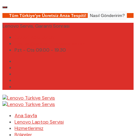
Tüm Türkiye'ye Ücretsiz Arıza Tespiti!
Nasıl Gönderirim?
Lenovo Servis, Garanti Sonrası
(0232) 450 02 02
destek@lenovoturkiyeservis.com
Pzt - Cts 09.00 - 19.30
Ana Sayfa
Lenovo Laptop Servisi
Hizmetlerimiz
Bölgeler