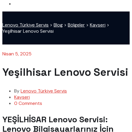
Lenovo Türkiye Servis
>
Blog
>
Bölgeler
>
Kayseri
>
Yeşilhisar Lenovo Servisi
Nisan 5, 2025
Yeşilhisar Lenovo Servisi
By
Lenovo Türkiye Servis
Kayseri
0 Comments
YEŞİLHİSAR Lenovo Servisi:
Lenovo Bilgisayarlarınız İçin