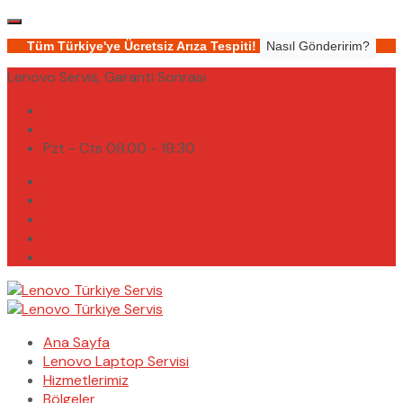
Tüm Türkiye'ye Ücretsiz Arıza Tespiti!
Nasıl Gönderirim?
Lenovo Servis, Garanti Sonrası
(0232) 450 02 02
destek@lenovoturkiyeservis.com
Pzt - Cts 09.00 - 19.30
Ana Sayfa
Lenovo Laptop Servisi
Hizmetlerimiz
Bölgeler