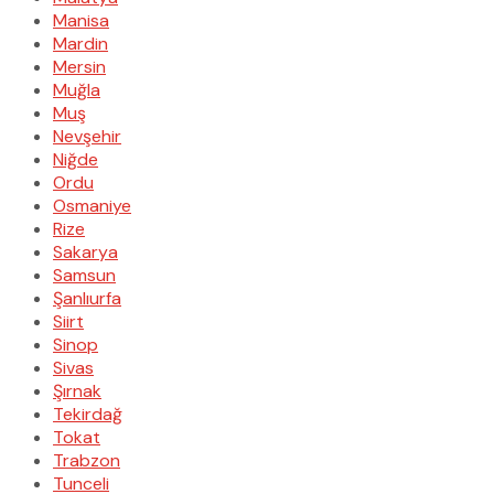
Manisa
Mardin
Mersin
Muğla
Muş
Nevşehir
Niğde
Ordu
Osmaniye
Rize
Sakarya
Samsun
Şanlıurfa
Siirt
Sinop
Sivas
Şırnak
Tekirdağ
Tokat
Trabzon
Tunceli