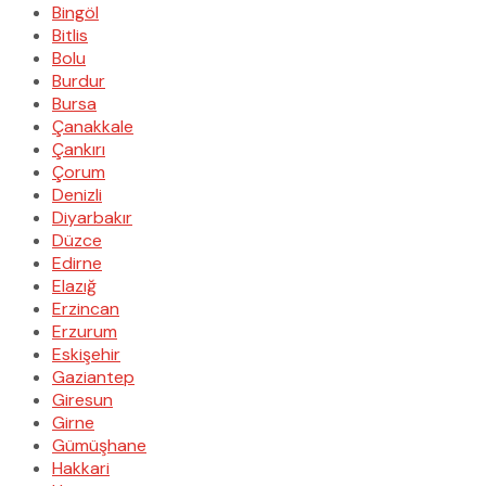
Bingöl
Bitlis
Bolu
Burdur
Bursa
Çanakkale
Çankırı
Çorum
Denizli
Diyarbakır
Düzce
Edirne
Elazığ
Erzincan
Erzurum
Eskişehir
Gaziantep
Giresun
Girne
Gümüşhane
Hakkari