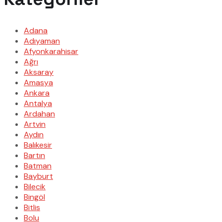
Adana
Adıyaman
Afyonkarahisar
Ağrı
Aksaray
Amasya
Ankara
Antalya
Ardahan
Artvin
Aydın
Balıkesir
Bartın
Batman
Bayburt
Bilecik
Bingöl
Bitlis
Bolu