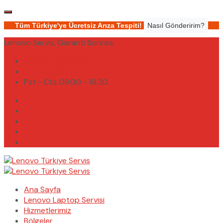
Tüm Türkiye'ye Ücretsiz Arıza Tespiti!
Nasıl Gönderirim?
Lenovo Servis, Garanti Sonrası
(0232) 450 02 02
destek@lenovoturkiyeservis.com
Pzt - Cts 09.00 - 19.30
Ana Sayfa
Lenovo Laptop Servisi
Hizmetlerimiz
Bölgeler