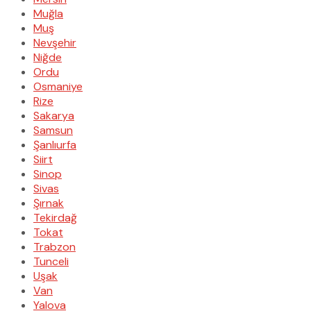
Muğla
Muş
Nevşehir
Niğde
Ordu
Osmaniye
Rize
Sakarya
Samsun
Şanlıurfa
Siirt
Sinop
Sivas
Şırnak
Tekirdağ
Tokat
Trabzon
Tunceli
Uşak
Van
Yalova