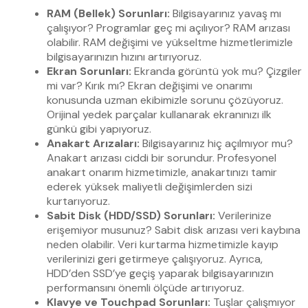
RAM (Bellek) Sorunları:
Bilgisayarınız yavaş mı
çalışıyor? Programlar geç mi açılıyor? RAM arızası
olabilir. RAM değişimi ve yükseltme hizmetlerimizle
bilgisayarınızın hızını artırıyoruz.
Ekran Sorunları:
Ekranda görüntü yok mu? Çizgiler
mi var? Kırık mı? Ekran değişimi ve onarımı
konusunda uzman ekibimizle sorunu çözüyoruz.
Orijinal yedek parçalar kullanarak ekranınızı ilk
günkü gibi yapıyoruz.
Anakart Arızaları:
Bilgisayarınız hiç açılmıyor mu?
Anakart arızası ciddi bir sorundur. Profesyonel
anakart onarım hizmetimizle, anakartınızı tamir
ederek yüksek maliyetli değişimlerden sizi
kurtarıyoruz.
Sabit Disk (HDD/SSD) Sorunları:
Verilerinize
erişemiyor musunuz? Sabit disk arızası veri kaybına
neden olabilir. Veri kurtarma hizmetimizle kayıp
verilerinizi geri getirmeye çalışıyoruz. Ayrıca,
HDD’den SSD’ye geçiş yaparak bilgisayarınızın
performansını önemli ölçüde artırıyoruz.
Klavye ve Touchpad Sorunları:
Tuşlar çalışmıyor