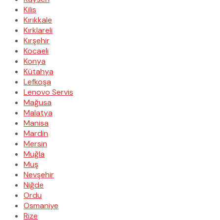
Kilis
Kırıkkale
Kırklareli
Kırşehir
Kocaeli
Konya
Kütahya
Lefkoşa
Lenovo Servis
Mağusa
Malatya
Manisa
Mardin
Mersin
Muğla
Muş
Nevşehir
Niğde
Ordu
Osmaniye
Rize