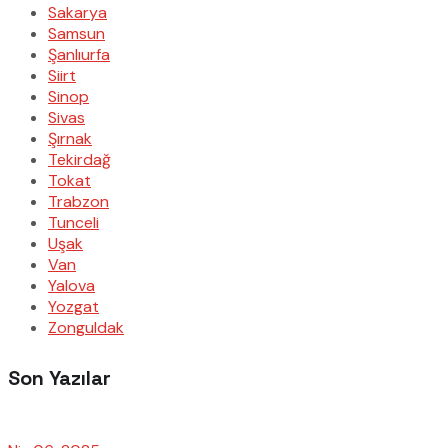
Sakarya
Samsun
Şanlıurfa
Siirt
Sinop
Sivas
Şırnak
Tekirdağ
Tokat
Trabzon
Tunceli
Uşak
Van
Yalova
Yozgat
Zonguldak
Son Yazılar