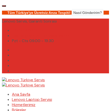
Tüm Türkiye'ye Ücretsiz Arıza Tespiti!
Nasıl Gönderirim?
Lenovo Servis, Garanti Sonrası
(0232) 450 02 02
destek@lenovoturkiyeservis.com
Pzt - Cts 09.00 - 19.30
Ana Sayfa
Lenovo Laptop Servisi
Hizmetlerimiz
Bölgeler