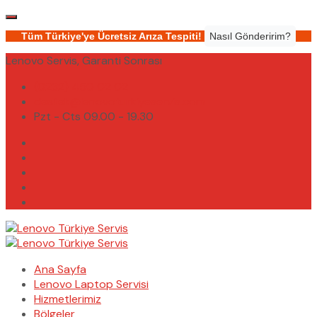
Tüm Türkiye'ye Ücretsiz Arıza Tespiti!
Nasıl Gönderirim?
Lenovo Servis, Garanti Sonrası
(0232) 450 02 02
destek@lenovoturkiyeservis.com
Pzt - Cts 09.00 - 19.30
Ana Sayfa
Lenovo Laptop Servisi
Hizmetlerimiz
Bölgeler