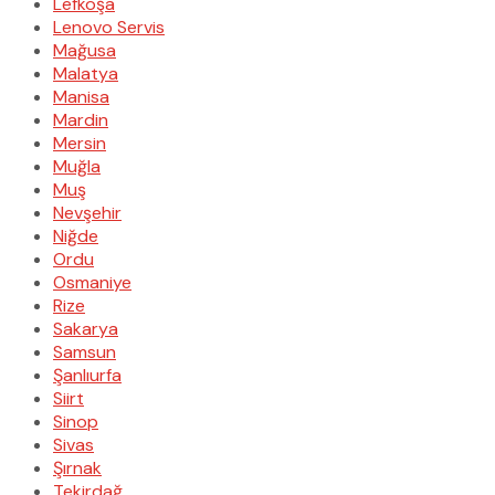
Lefkoşa
Lenovo Servis
Mağusa
Malatya
Manisa
Mardin
Mersin
Muğla
Muş
Nevşehir
Niğde
Ordu
Osmaniye
Rize
Sakarya
Samsun
Şanlıurfa
Siirt
Sinop
Sivas
Şırnak
Tekirdağ