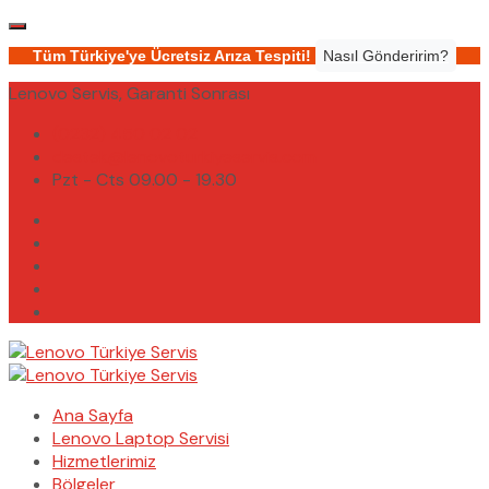
Tüm Türkiye'ye Ücretsiz Arıza Tespiti!
Nasıl Gönderirim?
Lenovo Servis, Garanti Sonrası
(0232) 450 02 02
destek@lenovoturkiyeservis.com
Pzt - Cts 09.00 - 19.30
Ana Sayfa
Lenovo Laptop Servisi
Hizmetlerimiz
Bölgeler