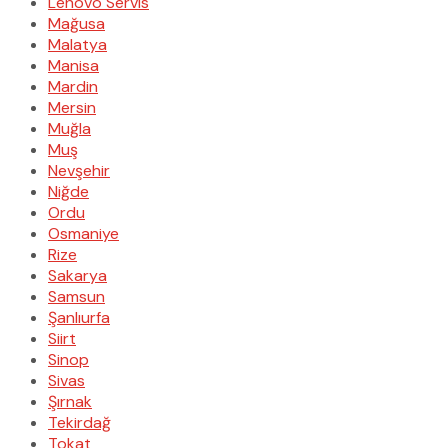
Lenovo Servis
Mağusa
Malatya
Manisa
Mardin
Mersin
Muğla
Muş
Nevşehir
Niğde
Ordu
Osmaniye
Rize
Sakarya
Samsun
Şanlıurfa
Siirt
Sinop
Sivas
Şırnak
Tekirdağ
Tokat