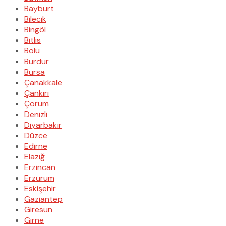
Bayburt
Bilecik
Bingöl
Bitlis
Bolu
Burdur
Bursa
Çanakkale
Çankırı
Çorum
Denizli
Diyarbakır
Düzce
Edirne
Elazığ
Erzincan
Erzurum
Eskişehir
Gaziantep
Giresun
Girne