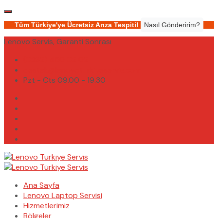
Tüm Türkiye'ye Ücretsiz Arıza Tespiti!
Nasıl Gönderirim?
Lenovo Servis, Garanti Sonrası
(0232) 450 02 02
destek@lenovoturkiyeservis.com
Pzt - Cts 09.00 - 19.30
Ana Sayfa
Lenovo Laptop Servisi
Hizmetlerimiz
Bölgeler