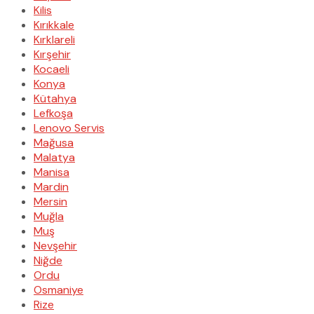
Kilis
Kırıkkale
Kırklareli
Kırşehir
Kocaeli
Konya
Kütahya
Lefkoşa
Lenovo Servis
Mağusa
Malatya
Manisa
Mardin
Mersin
Muğla
Muş
Nevşehir
Niğde
Ordu
Osmaniye
Rize