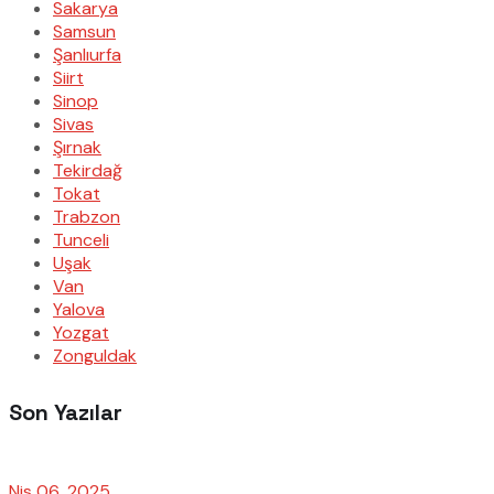
Sakarya
Samsun
Şanlıurfa
Siirt
Sinop
Sivas
Şırnak
Tekirdağ
Tokat
Trabzon
Tunceli
Uşak
Van
Yalova
Yozgat
Zonguldak
Son Yazılar
Nis 06, 2025