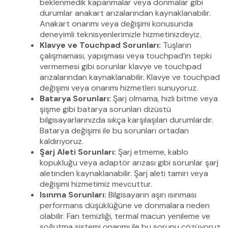
beklenmedik kapanmalar veya donmalar gibi
durumlar anakart arızalarından kaynaklanabilir.
Anakart onarımı veya değişimi konusunda
deneyimli teknisyenlerimizle hizmetinizdeyiz.
Klavye ve Touchpad Sorunları:
Tuşların
çalışmaması, yapışması veya touchpad’in tepki
vermemesi gibi sorunlar klavye ve touchpad
arızalarından kaynaklanabilir. Klavye ve touchpad
değişimi veya onarımı hizmetleri sunuyoruz.
Batarya Sorunları:
Şarj olmama, hızlı bitme veya
şişme gibi batarya sorunları dizüstü
bilgisayarlarınızda sıkça karşılaşılan durumlardır.
Batarya değişimi ile bu sorunları ortadan
kaldırıyoruz.
Şarj Aleti Sorunları:
Şarj etmeme, kablo
kopukluğu veya adaptör arızası gibi sorunlar şarj
aletinden kaynaklanabilir. Şarj aleti tamiri veya
değişimi hizmetimiz mevcuttur.
Isınma Sorunları:
Bilgisayarın aşırı ısınması
performans düşüklüğüne ve donmalara neden
olabilir. Fan temizliği, termal macun yenileme ve
soğutma sistemi onarımı ile bu sorunu çözüyoruz.