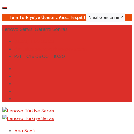
Tüm Türkiye'ye Ücretsiz Arıza Tespiti!
Nasıl Gönderirim?
Lenovo Servis, Garanti Sonrası
(0232) 450 02 02
destek@lenovoturkiyeservis.com
Pzt - Cts 09.00 - 19.30
Ana Sayfa