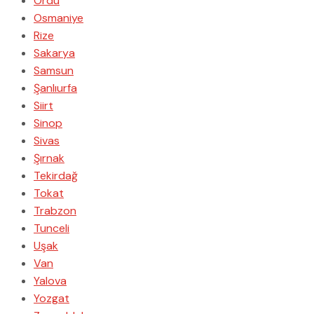
Ordu
Osmaniye
Rize
Sakarya
Samsun
Şanlıurfa
Siirt
Sinop
Sivas
Şırnak
Tekirdağ
Tokat
Trabzon
Tunceli
Uşak
Van
Yalova
Yozgat