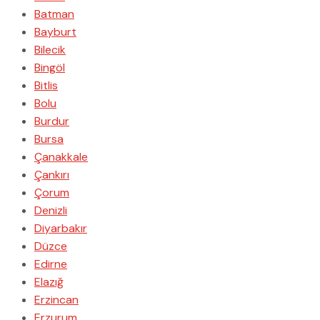
Batman
Bayburt
Bilecik
Bingöl
Bitlis
Bolu
Burdur
Bursa
Çanakkale
Çankırı
Çorum
Denizli
Diyarbakır
Düzce
Edirne
Elazığ
Erzincan
Erzurum