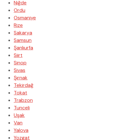
Niğde
Ordu
Osmaniye
Rize
Sakarya
Samsun
Şanlıurfa
Siirt
Sinop
Sivas
Şırnak
Tekirdağ
Tokat
Trabzon
Tunceli
Uşak
Van
Yalova
Yozgat