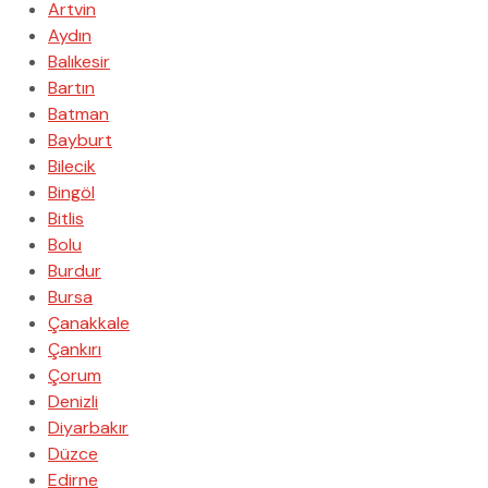
Artvin
Aydın
Balıkesir
Bartın
Batman
Bayburt
Bilecik
Bingöl
Bitlis
Bolu
Burdur
Bursa
Çanakkale
Çankırı
Çorum
Denizli
Diyarbakır
Düzce
Edirne