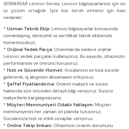
SERİNHİSAR Lenovo Servisi, Lenovo bilgisayarlarınız için en
iyi çözüm ortağıdır. İşte bizi tercih etmeniz için bazı
nedenler:
*
Uzman Teknik Ekip:
Lenovo bilgisayarlar konusunda
uzmanlaşmış, deneyimli ve sertifikalı teknik ekibimizle
hizmetinizdeyiz.
*
Orijinal Yedek Parça:
Onarımlarda sadece orijinal
Lenovo yedek parçaları kullanıyoruz. Bu sayede, cihazınızın
performansını ve ömrünü koruyoruz.
*
Hızlı ve Güvenilir Hizmet:
Arızalarınızı en kısa sürede
gidererek, iş akışınızın aksamasını önlüyoruz.
*
Şeffaf Fiyatlandırma:
Onarım maliyeti ve süresi
hakkında size önceden detaylı bilgi veriyoruz. Sürpriz
maliyetlerle karşılaşmazsınız.
*
Müşteri Memnuniyeti Odaklı Yaklaşım:
Müşteri
memnuniyetini her zaman ön planda tutuyoruz.
Sorularınıza hızlı ve etkili cevaplar veriyoruz.
*
Online Takip İmkanı:
Cihazınızın onarım durumunu