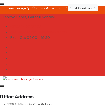
Tüm Türkiye'ye Ücretsiz Arıza Tespiti!
Nasıl Gönderirim?
Lenovo Servis, Garanti Sonrası
(0232) 450 02 02
destek@lenovoturkiyeservis.com
Pzt - Cts 09.00 - 19.30
Office Address
123/A, Miranda City Prikano