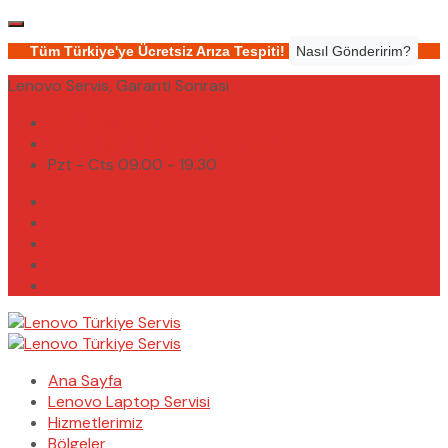
Tüm Türkiye'ye Ücretsiz Arıza Tespiti!
Nasıl Gönderirim?
Lenovo Servis, Garanti Sonrası
(0232) 450 02 02
destek@lenovoturkiyeservis.com
Pzt - Cts 09.00 - 19.30
Ana Sayfa
Lenovo Laptop Servisi
Hizmetlerimiz
Bölgeler