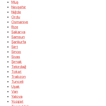
Muş
Nevşehir
Niğde
Ordu
Osmaniye
Rize
Sakarya
Samsun
Şanlıurfa
Siirt
Sinop
Sivas
Şırnak
Tekirdağ
Tokat
Trabzon
Tunceli
Uşak
Van
Yalova
Yozgat