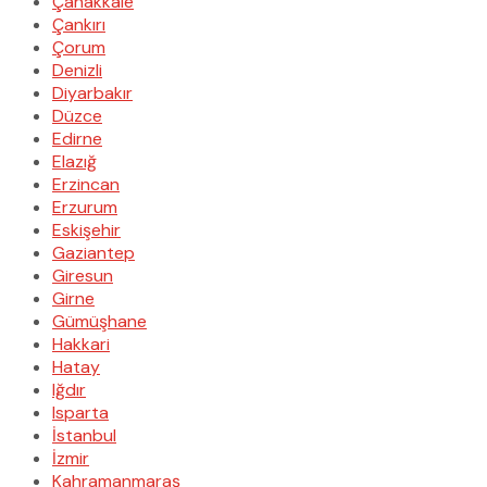
Çanakkale
Çankırı
Çorum
Denizli
Diyarbakır
Düzce
Edirne
Elazığ
Erzincan
Erzurum
Eskişehir
Gaziantep
Giresun
Girne
Gümüşhane
Hakkari
Hatay
Iğdır
Isparta
İstanbul
İzmir
Kahramanmaraş