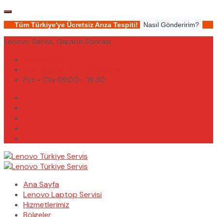
Tüm Türkiye'ye Ücretsiz Arıza Tespiti!
Nasıl Gönderirim?
Lenovo Servis, Garanti Sonrası
(0232) 450 02 02
destek@lenovoturkiyeservis.com
Pzt - Cts 09.00 - 19.30
Ana Sayfa
Lenovo Laptop Servisi
Hizmetlerimiz
Bölgeler