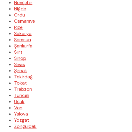
Nevşehir
Niğde
Ordu
Osmaniye
Rize
Sakarya
Samsun
Şanlıurfa
Siirt
Sinop
Sivas
Şırnak
Tekirdağ
Tokat
Trabzon
Tunceli
Uşak
Van
Yalova
Yozgat
Zonguldak