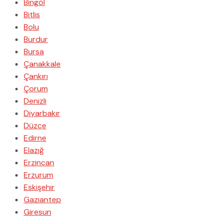
Bingöl
Bitlis
Bolu
Burdur
Bursa
Çanakkale
Çankırı
Çorum
Denizli
Diyarbakır
Düzce
Edirne
Elazığ
Erzincan
Erzurum
Eskişehir
Gaziantep
Giresun