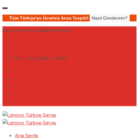
Tüm Türkiye'ye Ücretsiz Arıza Tespiti!
Nasıl Gönderirim?
Lenovo Servis, Garanti Sonrası
(0232) 450 02 02
destek@lenovoturkiyeservis.com
Pzt - Cts 09.00 - 19.30
Ana Sayfa