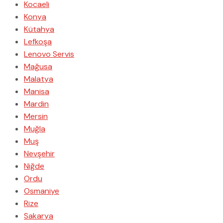
Kocaeli
Konya
Kütahya
Lefkoşa
Lenovo Servis
Mağusa
Malatya
Manisa
Mardin
Mersin
Muğla
Muş
Nevşehir
Niğde
Ordu
Osmaniye
Rize
Sakarya