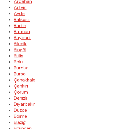
Ardahan
Artvin
Aydın
Balıkesir
Bartın
Batman
Bayburt
Bilecik
Bingöl
Bitlis
Bolu
Burdur
Bursa
Çanakkale
Çankırı
Çorum
Denizli
Diyarbakır
Düzce
Edirne
Elazığ
Erzincan