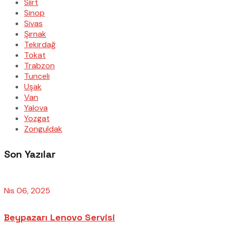
Siirt
Sinop
Sivas
Şırnak
Tekirdağ
Tokat
Trabzon
Tunceli
Uşak
Van
Yalova
Yozgat
Zonguldak
Son Yazılar
Nis 06, 2025
Beypazarı Lenovo Servisi