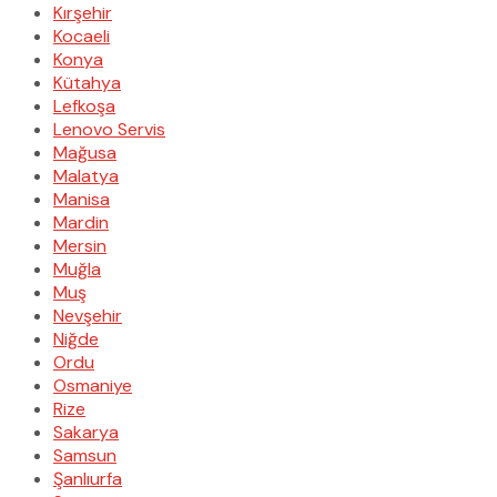
Kırşehir
Kocaeli
Konya
Kütahya
Lefkoşa
Lenovo Servis
Mağusa
Malatya
Manisa
Mardin
Mersin
Muğla
Muş
Nevşehir
Niğde
Ordu
Osmaniye
Rize
Sakarya
Samsun
Şanlıurfa