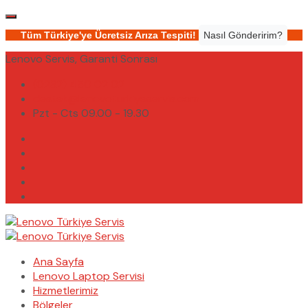
Tüm Türkiye'ye Ücretsiz Arıza Tespiti!
Nasıl Gönderirim?
Lenovo Servis, Garanti Sonrası
(0232) 450 02 02
destek@lenovoturkiyeservis.com
Pzt - Cts 09.00 - 19.30
Ana Sayfa
Lenovo Laptop Servisi
Hizmetlerimiz
Bölgeler