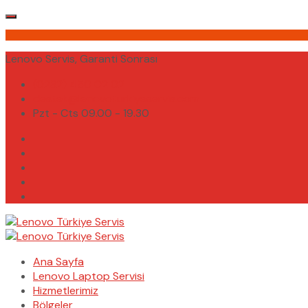
Lenovo Servis, Garanti Sonrası
(0232) 450 02 02
destek@lenovoturkiyeservis.com
Pzt - Cts 09.00 - 19.30
Ana Sayfa
Lenovo Laptop Servisi
Hizmetlerimiz
Bölgeler