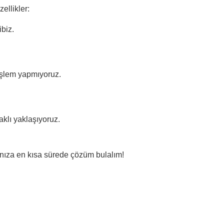
ellikler:
biz.
 işlem yapmıyoruz.
klı yaklaşıyoruz.
rınıza en kısa sürede çözüm bulalım!