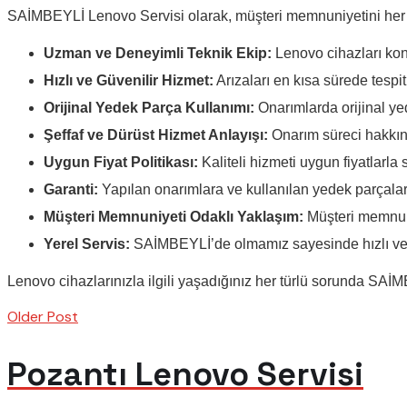
SAİMBEYLİ Lenovo Servisi olarak, müşteri memnuniyetini her za
Uzman ve Deneyimli Teknik Ekip:
Lenovo cihazları kon
Hızlı ve Güvenilir Hizmet:
Arızaları en kısa sürede tespit
Orijinal Yedek Parça Kullanımı:
Onarımlarda orijinal ye
Şeffaf ve Dürüst Hizmet Anlayışı:
Onarım süreci hakkınd
Uygun Fiyat Politikası:
Kaliteli hizmeti uygun fiyatlarla
Garanti:
Yapılan onarımlara ve kullanılan yedek parçalar
Müşteri Memnuniyeti Odaklı Yaklaşım:
Müşteri memnuni
Yerel Servis:
SAİMBEYLİ’de olmamız sayesinde hızlı ve ko
Lenovo cihazlarınızla ilgili yaşadığınız her türlü sorunda SAİ
Older Post
Pozantı Lenovo Servisi