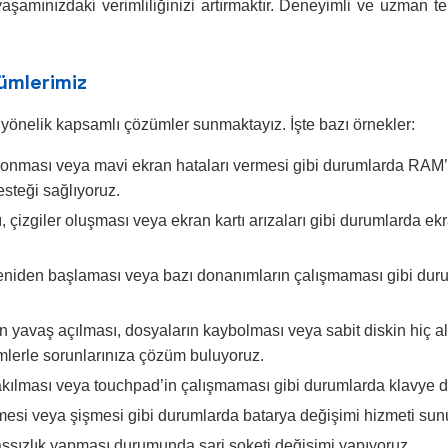
aşamınızdaki verimliliğinizi artırmaktır. Deneyimli ve uzman te
ümlerimiz
 yönelik kapsamlı çözümler sunmaktayız. İşte bazı örnekler:
donması veya mavi ekran hataları vermesi gibi durumlarda RAM’le
steği sağlıyoruz.
çizgiler oluşması veya ekran kartı arızaları gibi durumlarda ek
yeniden başlaması veya bazı donanımların çalışmaması gibi durum
ın yavaş açılması, dosyaların kaybolması veya sabit diskin hiç al
mlerle sorunlarınıza çözüm buluyoruz.
kılması veya touchpad’in çalışmaması gibi durumlarda klavye d
mesi veya şişmesi gibi durumlarda batarya değişimi hizmeti sun
assızlık yapması durumunda şarj soketi değişimi yapıyoruz.