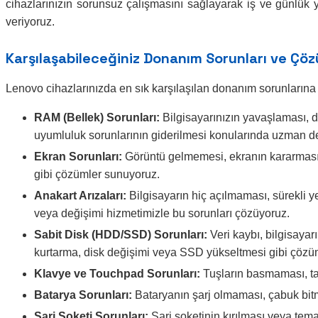
cihazlarınızın sorunsuz çalışmasını sağlayarak iş ve günlük y
veriyoruz.
Karşılaşabileceğiniz Donanım Sorunları ve Çöz
Lenovo cihazlarınızda en sık karşılaşılan donanım sorunlarına
RAM (Bellek) Sorunları:
Bilgisayarınızın yavaşlaması, 
uyumluluk sorunlarının giderilmesi konularında uzman de
Ekran Sorunları:
Görüntü gelmemesi, ekranın kararması, 
gibi çözümler sunuyoruz.
Anakart Arızaları:
Bilgisayarın hiç açılmaması, sürekli 
veya değişimi hizmetimizle bu sorunları çözüyoruz.
Sabit Disk (HDD/SSD) Sorunları:
Veri kaybı, bilgisayar
kurtarma, disk değişimi veya SSD yükseltmesi gibi çözü
Klavye ve Touchpad Sorunları:
Tuşların basmaması, ta
Batarya Sorunları:
Bataryanın şarj olmaması, çabuk bit
Şarj Soketi Sorunları:
Şarj soketinin kırılması veya tem