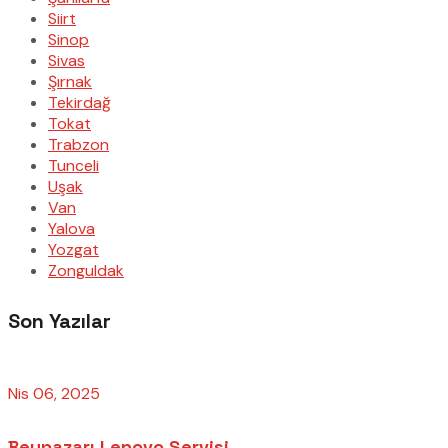
Siirt
Sinop
Sivas
Şırnak
Tekirdağ
Tokat
Trabzon
Tunceli
Uşak
Van
Yalova
Yozgat
Zonguldak
Son Yazılar
Nis 06, 2025
Beypazarı Lenovo Servisi