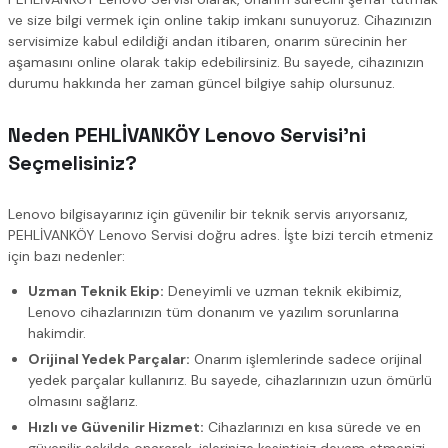
ve size bilgi vermek için online takip imkanı sunuyoruz. Cihazınızın
servisimize kabul edildiği andan itibaren, onarım sürecinin her
aşamasını online olarak takip edebilirsiniz. Bu sayede, cihazınızın
durumu hakkında her zaman güncel bilgiye sahip olursunuz.
Neden PEHLİVANKÖY Lenovo Servisi’ni
Seçmelisiniz?
Lenovo bilgisayarınız için güvenilir bir teknik servis arıyorsanız,
PEHLİVANKÖY Lenovo Servisi doğru adres. İşte bizi tercih etmeniz
için bazı nedenler:
Uzman Teknik Ekip:
Deneyimli ve uzman teknik ekibimiz,
Lenovo cihazlarınızın tüm donanım ve yazılım sorunlarına
hakimdir.
Orijinal Yedek Parçalar:
Onarım işlemlerinde sadece orijinal
yedek parçalar kullanırız. Bu sayede, cihazlarınızın uzun ömürlü
olmasını sağlarız.
Hızlı ve Güvenilir Hizmet:
Cihazlarınızı en kısa sürede ve en
güvenilir şekilde onararak, işlerinize kesintisiz devam etmenizi