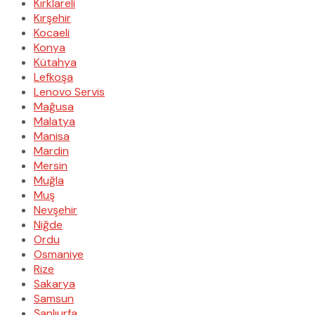
Kırklareli
Kırşehir
Kocaeli
Konya
Kütahya
Lefkoşa
Lenovo Servis
Mağusa
Malatya
Manisa
Mardin
Mersin
Muğla
Muş
Nevşehir
Niğde
Ordu
Osmaniye
Rize
Sakarya
Samsun
Şanlıurfa