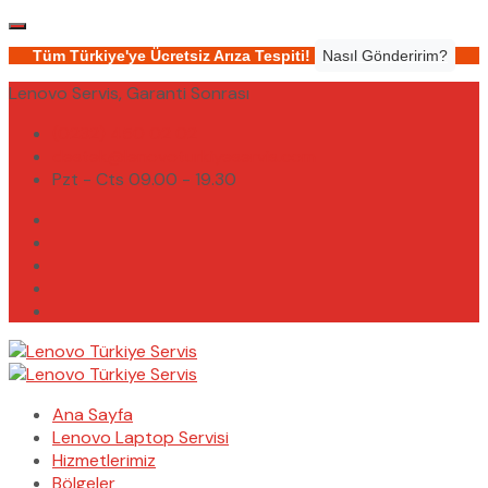
Tüm Türkiye'ye Ücretsiz Arıza Tespiti!
Nasıl Gönderirim?
Lenovo Servis, Garanti Sonrası
(0232) 450 02 02
destek@lenovoturkiyeservis.com
Pzt - Cts 09.00 - 19.30
Ana Sayfa
Lenovo Laptop Servisi
Hizmetlerimiz
Bölgeler