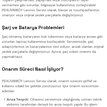
Tuşların çalışmaması, yapışması veya touchpad’in tepki
vermemesi gibi sorunlar, bilgisayar kullanımınızı zorlaştırabilir.
PEHLİVANKÖY Lenovo Servisi olarak, klavye ve touchpad’lerinizi
onarıyor veya orijinal yedek parçalarla değiştiriyoruz.
Şarj ve Batarya Problemleri
Şarj olmama, bataryanın hızlı tükenmesi veya batarya arızası gibi
sorunlar, laptop kullanımınızı kısıtlayabilir. Servisimizde, şarj
adaptörlerinizi ve bataryalarınızı test ediyor, arızalı olanları orijinal
yedek parçalarla değiştiriyoruz. Ayrıca, şarj soketi onarımı da
yapmaktayız.
Onarım Süreci Nasıl İşliyor?
PEHLİVANKÖY Lenovo Servisi olarak, onarım sürecini şeffaf ve
kullanıcı odaklı bir şekilde yürütüyoruz. İşte onarım sürecimizin
adımları:
Arıza Tespiti:
Cihazınız servisimize ulaştığında, uzman teknik
ekibimiz tarafından detaylı bir arıza tespiti yapılır. Bu işlem