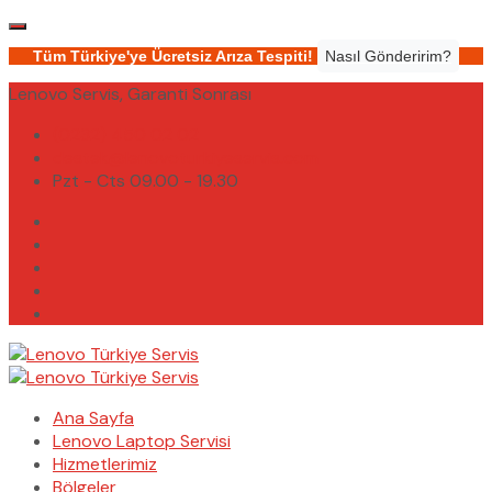
Tüm Türkiye'ye Ücretsiz Arıza Tespiti!
Nasıl Gönderirim?
Lenovo Servis, Garanti Sonrası
(0232) 450 02 02
destek@lenovoturkiyeservis.com
Pzt - Cts 09.00 - 19.30
Ana Sayfa
Lenovo Laptop Servisi
Hizmetlerimiz
Bölgeler