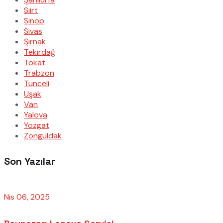
Siirt
Sinop
Sivas
Şırnak
Tekirdağ
Tokat
Trabzon
Tunceli
Uşak
Van
Yalova
Yozgat
Zonguldak
Son Yazılar
Nis 06, 2025