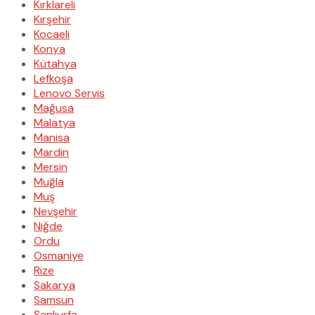
Kırklareli
Kırşehir
Kocaeli
Konya
Kütahya
Lefkoşa
Lenovo Servis
Mağusa
Malatya
Manisa
Mardin
Mersin
Muğla
Muş
Nevşehir
Niğde
Ordu
Osmaniye
Rize
Sakarya
Samsun
Şanlıurfa