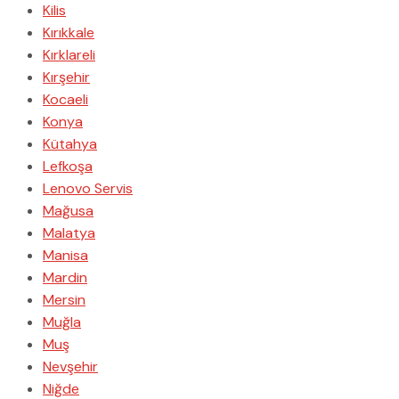
Kilis
Kırıkkale
Kırklareli
Kırşehir
Kocaeli
Konya
Kütahya
Lefkoşa
Lenovo Servis
Mağusa
Malatya
Manisa
Mardin
Mersin
Muğla
Muş
Nevşehir
Niğde