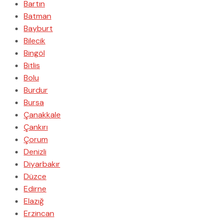
Bartın
Batman
Bayburt
Bilecik
Bingöl
Bitlis
Bolu
Burdur
Bursa
Çanakkale
Çankırı
Çorum
Denizli
Diyarbakır
Düzce
Edirne
Elazığ
Erzincan