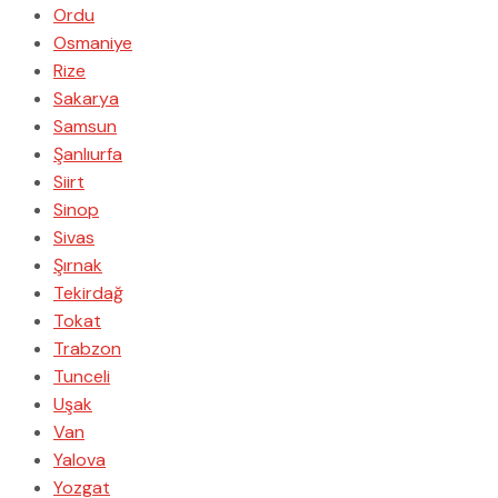
Ordu
Osmaniye
Rize
Sakarya
Samsun
Şanlıurfa
Siirt
Sinop
Sivas
Şırnak
Tekirdağ
Tokat
Trabzon
Tunceli
Uşak
Van
Yalova
Yozgat