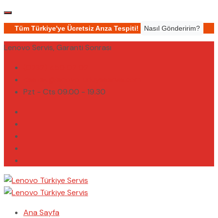
Tüm Türkiye'ye Ücretsiz Arıza Tespiti!
Nasıl Gönderirim?
Lenovo Servis, Garanti Sonrası
(0232) 450 02 02
destek@lenovoturkiyeservis.com
Pzt - Cts 09.00 - 19.30
Ana Sayfa