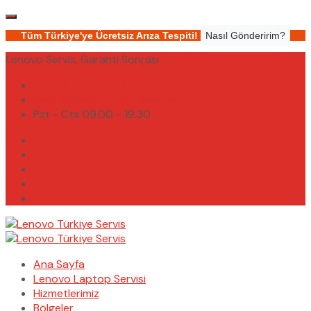
Tüm Türkiye'ye Ücretsiz Arıza Tespiti!
Nasıl Gönderirim?
Lenovo Servis, Garanti Sonrası
(0232) 450 02 02
destek@lenovoturkiyeservis.com
Pzt - Cts 09.00 - 19.30
Ana Sayfa
Lenovo Laptop Servisi
Hizmetlerimiz
Bölgeler