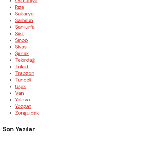
Osmaniye
Rize
Sakarya
Samsun
Şanlıurfa
Siirt
Sinop
Sivas
Şırnak
Tekirdağ
Tokat
Trabzon
Tunceli
Uşak
Van
Yalova
Yozgat
Zonguldak
Son Yazılar