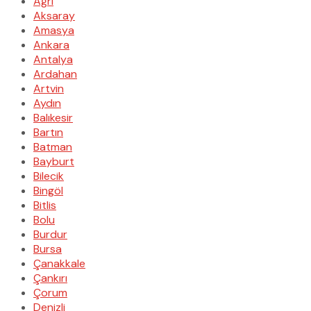
Ağrı
Aksaray
Amasya
Ankara
Antalya
Ardahan
Artvin
Aydın
Balıkesir
Bartın
Batman
Bayburt
Bilecik
Bingöl
Bitlis
Bolu
Burdur
Bursa
Çanakkale
Çankırı
Çorum
Denizli