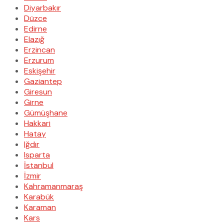
Diyarbakır
Düzce
Edirne
Elazığ
Erzincan
Erzurum
Eskişehir
Gaziantep
Giresun
Girne
Gümüşhane
Hakkari
Hatay
Iğdır
Isparta
İstanbul
İzmir
Kahramanmaraş
Karabük
Karaman
Kars