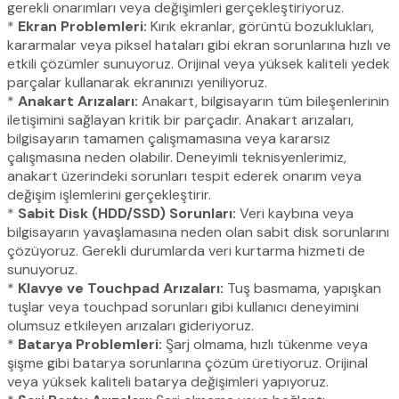
gerekli onarımları veya değişimleri gerçekleştiriyoruz.
*
Ekran Problemleri:
Kırık ekranlar, görüntü bozuklukları,
kararmalar veya piksel hataları gibi ekran sorunlarına hızlı ve
etkili çözümler sunuyoruz. Orijinal veya yüksek kaliteli yedek
parçalar kullanarak ekranınızı yeniliyoruz.
*
Anakart Arızaları:
Anakart, bilgisayarın tüm bileşenlerinin
iletişimini sağlayan kritik bir parçadır. Anakart arızaları,
bilgisayarın tamamen çalışmamasına veya kararsız
çalışmasına neden olabilir. Deneyimli teknisyenlerimiz,
anakart üzerindeki sorunları tespit ederek onarım veya
değişim işlemlerini gerçekleştirir.
*
Sabit Disk (HDD/SSD) Sorunları:
Veri kaybına veya
bilgisayarın yavaşlamasına neden olan sabit disk sorunlarını
çözüyoruz. Gerekli durumlarda veri kurtarma hizmeti de
sunuyoruz.
*
Klavye ve Touchpad Arızaları:
Tuş basmama, yapışkan
tuşlar veya touchpad sorunları gibi kullanıcı deneyimini
olumsuz etkileyen arızaları gideriyoruz.
*
Batarya Problemleri:
Şarj olmama, hızlı tükenme veya
şişme gibi batarya sorunlarına çözüm üretiyoruz. Orijinal
veya yüksek kaliteli batarya değişimleri yapıyoruz.