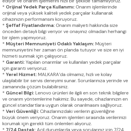
ediyor ve onarım işlemlerini hızlı bir şekilde tamamlıyoruz.
*
Orijinal Yedek Parça Kullanımı:
Onarım işlemlerinde
orijinal veya yüksek kaliteli yedek parçalar kullanarak
cihazınızın performansını koruyoruz.
*
Şeffaf Fiyatlandırma:
Onarım maliyeti hakkında size
önceden detaylı bilgi veriyor ve onayınız olmadan herhangi
bir işlem yapmıyoruz.
*
Müşteri Memnuniyeti Odaklı Yaklaşım:
Müşteri
memnuniyetini her zaman ön planda tutuyor ve size en iyi
hizmeti sunmak için çalışıyoruz.
*
Garanti:
Yapılan onarımlar ve kullanılan yedek parçalar
için garanti veriyoruz.
*
Yerel Hizmet:
MALKARA’da olmamız, hızlı ve kolay
ulaşılabilir bir servis deneyimi sunar. Sorunlarınıza yerinde ve
zamanında çözüm bulabilirsiniz.
*
Güncel Bilgi:
Lenovo ürünleri ile ilgili en son teknik bilgilere
ve onarım yöntemlerine hakimiz. Bu sayede, cihazlarınızın en
güncel standartlara uygun olarak onarılmasını sağlıyoruz.
*
Veri Güvenliği:
Cihazlarınızdaki verilerin güvenliğine
büyük önem veriyoruz. Onarım işlemleri sırasında verilerinizi
korumak için gerekli tüm önlemleri alıyoruz.
*
7/24 Destek:
Acil durumlarda veya sorularınız için 7/24