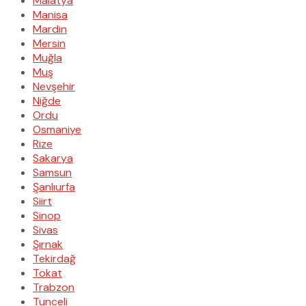
Malatya
Manisa
Mardin
Mersin
Muğla
Muş
Nevşehir
Niğde
Ordu
Osmaniye
Rize
Sakarya
Samsun
Şanlıurfa
Siirt
Sinop
Sivas
Şırnak
Tekirdağ
Tokat
Trabzon
Tunceli