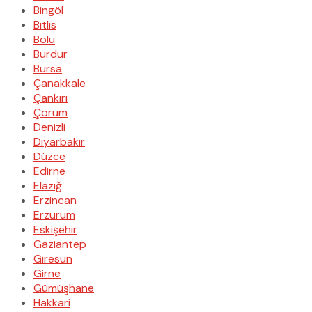
Bingöl
Bitlis
Bolu
Burdur
Bursa
Çanakkale
Çankırı
Çorum
Denizli
Diyarbakır
Düzce
Edirne
Elazığ
Erzincan
Erzurum
Eskişehir
Gaziantep
Giresun
Girne
Gümüşhane
Hakkari