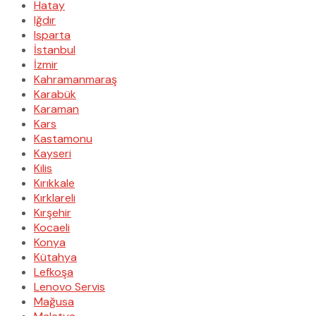
Hatay
Iğdır
Isparta
İstanbul
İzmir
Kahramanmaraş
Karabük
Karaman
Kars
Kastamonu
Kayseri
Kilis
Kırıkkale
Kırklareli
Kırşehir
Kocaeli
Konya
Kütahya
Lefkoşa
Lenovo Servis
Mağusa