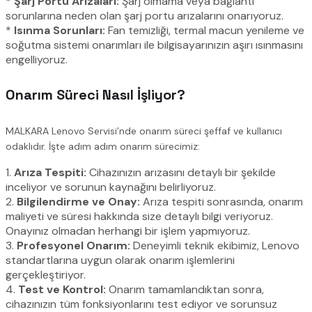
*
Şarj Portu Arızaları:
Şarj olmama veya bağlantı
sorunlarına neden olan şarj portu arızalarını onarıyoruz.
*
Isınma Sorunları:
Fan temizliği, termal macun yenileme ve
soğutma sistemi onarımları ile bilgisayarınızın aşırı ısınmasını
engelliyoruz.
Onarım Süreci Nasıl İşliyor?
MALKARA Lenovo Servisi’nde onarım süreci şeffaf ve kullanıcı
odaklıdır. İşte adım adım onarım sürecimiz:
1.
Arıza Tespiti:
Cihazınızın arızasını detaylı bir şekilde
inceliyor ve sorunun kaynağını belirliyoruz.
2.
Bilgilendirme ve Onay:
Arıza tespiti sonrasında, onarım
maliyeti ve süresi hakkında size detaylı bilgi veriyoruz.
Onayınız olmadan herhangi bir işlem yapmıyoruz.
3.
Profesyonel Onarım:
Deneyimli teknik ekibimiz, Lenovo
standartlarına uygun olarak onarım işlemlerini
gerçekleştiriyor.
4.
Test ve Kontrol:
Onarım tamamlandıktan sonra,
cihazınızın tüm fonksiyonlarını test ediyor ve sorunsuz