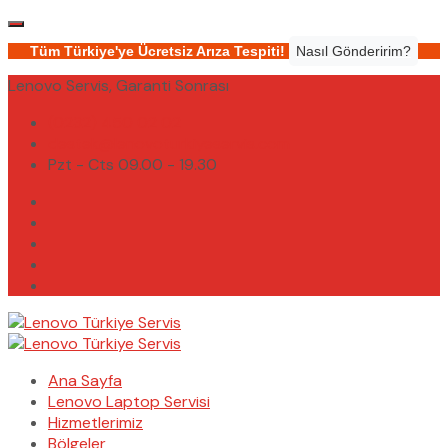
Tüm Türkiye'ye Ücretsiz Arıza Tespiti!
Nasıl Gönderirim?
Lenovo Servis, Garanti Sonrası
(0232) 450 02 02
destek@lenovoturkiyeservis.com
Pzt - Cts 09.00 - 19.30
Ana Sayfa
Lenovo Laptop Servisi
Hizmetlerimiz
Bölgeler