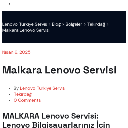
Lenovo Türkiye Servis
>
Blog
>
Bölgeler
>
Tekirdağ
>
Malkara Lenovo Servisi
Nisan 6, 2025
Malkara Lenovo Servisi
By
Lenovo Türkiye Servis
Tekirdağ
0 Comments
MALKARA Lenovo Servisi:
Lenovo Bilgisayarlarınız İçin