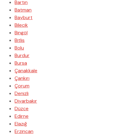
Bartın
Batman
Bayburt
Bilecik
Bingöl
Bitlis
Bolu
Burdur
Bursa
Çanakkale
Çankırı
Çorum
Denizli
Diyarbakır
Düzce
Edirne
Elazığ
Erzincan