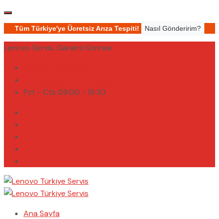
Tüm Türkiye'ye Ücretsiz Arıza Tespiti!
Nasıl Gönderirim?
Lenovo Servis, Garanti Sonrası
(0232) 450 02 02
destek@lenovoturkiyeservis.com
Pzt - Cts 09.00 - 19.30
Ana Sayfa