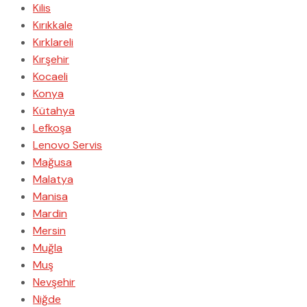
Kilis
Kırıkkale
Kırklareli
Kırşehir
Kocaeli
Konya
Kütahya
Lefkoşa
Lenovo Servis
Mağusa
Malatya
Manisa
Mardin
Mersin
Muğla
Muş
Nevşehir
Niğde