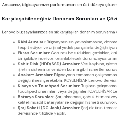
Amacımız, bilgisayarınızın performansını en üst düzeye çıkarma
Karşılaşabileceğiniz Donanım Sorunları ve Çöz
Lenovo bilgisayarlarınızda en sık karşılaşılan donanım sorunların
RAM Arızaları:
Bilgisayarınızın yavaşlamasına, donmas
tespit ediyor ve orijinal yedek parçalarla değiştiriyo
Ekran Sorunları:
Görüntü bozuklukları, çatlaklar, kırı
bir şekilde inceliyor, onarılabilecek durumdaysa onarıy
Sabit Disk (HDD/SSD) Arızaları:
Veri kaybına, işleti
işletim sisteminizi yeniden kurma gibi hizmetler sunuy
Anakart Arızaları:
Bilgisayarın tamamen çalışmaması
değiştirilmesi gerekebilir. KOYULHİSAR Lenovo Servis
Klavye ve Touchpad Sorunları:
Tuşların çalışmamas
touchpad onarımları veya değişimleri KOYULHİSAR Lenovo
Batarya Sorunları:
Şarj olmaması, çabuk bitmesi veya 
kaliteli muadil bataryalar ile değişim hizmeti sunuyor
Şarj Soketi (DC Jack) Arızaları:
Şarj aletinin temas
Servisi’nde titizlikle yapılır.