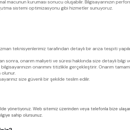
al macunun kuruması sonucu oluşabilir. Bilgisayarınızın perf
soğutma sistemi optimizasyonu gibi hizmetler sunuyoruz.
 uzman teknisyenlerimiz tarafından detaylı bir arıza tespiti yapı
 sonra, onarım maliyeti ve süresi hakkında size detaylı bilgi ver
ilgisayarınızın onarımını titizlikle gerçekleştirir. Onarım tamaml
 olunur.
arınız size güvenli bir şekilde teslim edilir.
lde yönetiyoruz. Web sitemiz üzerinden veya telefonla bize ulaşara
ilgiye sahip olursunuz.