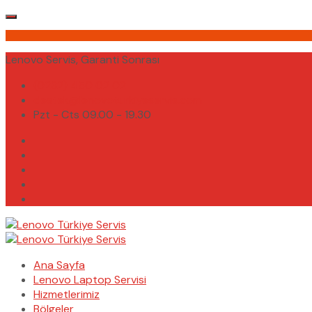
Lenovo Servis, Garanti Sonrası
(0232) 450 02 02
destek@lenovoturkiyeservis.com
Pzt - Cts 09.00 - 19.30
Ana Sayfa
Lenovo Laptop Servisi
Hizmetlerimiz
Bölgeler