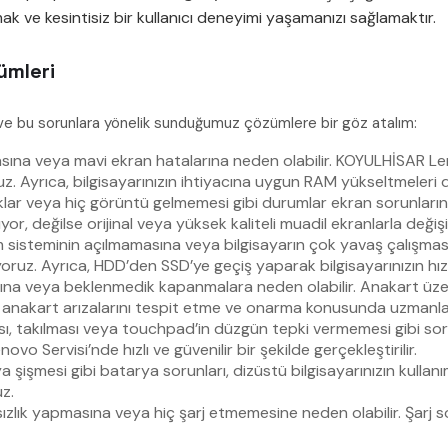
k ve kesintisiz bir kullanıcı deneyimi yaşamanızı sağlamaktır.
ümleri
a ve bu sorunlara yönelik sunduğumuz çözümlere bir göz atalım:
ına veya mavi ekran hatalarına neden olabilir. KOYULHİSAR Lenovo
ruz. Ayrıca, bilgisayarınızın ihtiyacına uygun RAM yükseltmeleri
klar veya hiç görüntü gelmemesi gibi durumlar ekran sorunlarının 
or, değilse orijinal veya yüksek kaliteli muadil ekranlarla değişi
m sisteminin açılmamasına veya bilgisayarın çok yavaş çalışmasına 
oruz. Ayrıca, HDD’den SSD’ye geçiş yaparak bilgisayarınızın hızın
na veya beklenmedik kapanmalara neden olabilir. Anakart üzer
i, anakart arızalarını tespit etme ve onarma konusunda uzmanla
ı, takılması veya touchpad’in düzgün tepki vermemesi gibi sorun
 Servisi’nde hızlı ve güvenilir bir şekilde gerçekleştirilir.
şişmesi gibi batarya sorunları, dizüstü bilgisayarınızın kullanım
uz.
sızlık yapmasına veya hiç şarj etmemesine neden olabilir. Şarj