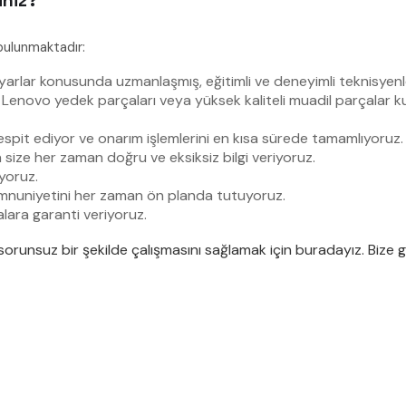
iniz?
bulunmaktadır:
arlar konusunda uzmanlaşmış, eğitimli ve deneyimli teknisyenle
 Lenovo yedek parçaları veya yüksek kaliteli muadil parçalar ku
e tespit ediyor ve onarım işlemlerini en kısa sürede tamamlıyoruz.
size her zaman doğru ve eksiksiz bilgi veriyoruz.
uyoruz.
nuniyetini her zaman ön planda tutuyoruz.
lara garanti veriyoruz.
orunsuz bir şekilde çalışmasını sağlamak için buradayız. Bize gü