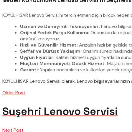
Neden KOYULHİSAR Lenovo Servisi’ni Seçmelis
KOYULHİSAR Lenovo Servisi’ni tercih etmeniz için birçok neden 
Uzman ve Deneyimli Teknisyenler:
Lenovo bilgisay
Orijinal Yedek Parça Kullanımı:
Onarımlarda orijinal
ömrünü koruyoruz.
Hızlı ve Güvenilir Hizmet:
Arızaları hızlı bir şekild
Şeffaf ve Dürüst Yaklaşım:
Onarım süreci hakkında 
Uygun Fiyatlar:
Kaliteli hizmeti uygun fiyatlarla sun
Müşteri Memnuniyeti Odaklı Hizmet:
Müşteri mem
Garanti:
Yapılan onarımlara ve kullanılan yedek parça
KOYULHİSAR Lenovo Servisi olarak, Lenovo bilgisayarlarınızın s
Older Post
Suşehri Lenovo Servisi
Next Post