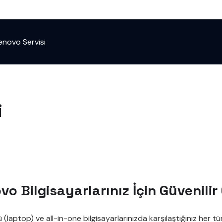
enovo Servisi
i
o Bilgisayarlarınız İçin Güvenili
aptop) ve all-in-one bilgisayarlarınızda karşılaştığınız her tü