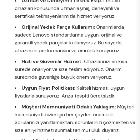
Uzman ve Deneyimli Teknik Ekip:
Lenovo
cihazları konusunda uzmanlaşmış, deneyimli ve
sertifikalı teknisyenlerimizle hizmet veriyoruz.
Orijinal Yedek Parça Kullanımı:
Onarımlarda
sadece Lenovo standartlarına uygun, orijinal ve
garantili yedek parçalar kullanıyoruz. Bu sayede,
cihazınızın performansını ve ömrünü koruyoruz.
Hızlı ve Güvenilir Hizmet:
Cihazlarınızı en kısa
sürede onarıyor ve size teslim ediyoruz. Onarım
sürecinde güvenliğe büyük önem veriyoruz.
Uygun Fiyat Politikası:
Kaliteli hizmeti, uygun
fiyatlarla sunuyoruz. Arıza tespiti ücretsizdir.
Müşteri Memnuniyeti Odaklı Yaklaşım:
Müşteri
memnuniyeti bizim için her şeyden önemlidir.
Sorularınızı yanıtlamaktan, sorunlarınızı çözmekten ve
size en iyi hizmeti sunmaktan mutluluk duyarız.