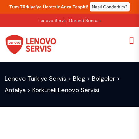
Tüm Türkiye'ye Ücretsiz Arıza Tespiti!
Nasıl Gönderirim?
Lenovo Servis, Garanti Sonrası
Lenovo Türkiye Servis
>
Blog
>
Bölgeler
>
Antalya
>
Korkuteli Lenovo Servisi