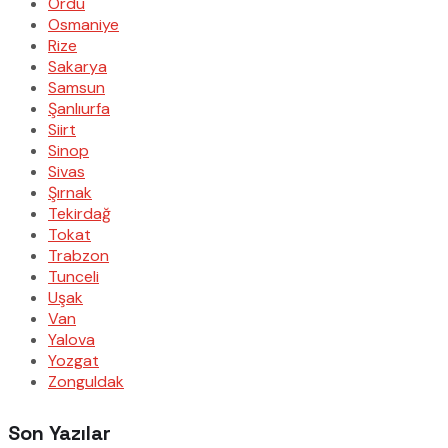
Ordu
Osmaniye
Rize
Sakarya
Samsun
Şanlıurfa
Siirt
Sinop
Sivas
Şırnak
Tekirdağ
Tokat
Trabzon
Tunceli
Uşak
Van
Yalova
Yozgat
Zonguldak
Son Yazılar