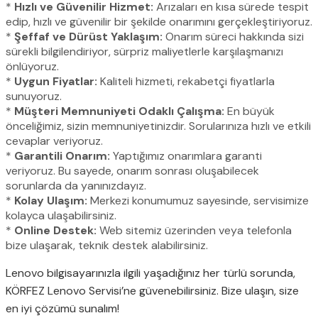
*
Hızlı ve Güvenilir Hizmet:
Arızaları en kısa sürede tespit
edip, hızlı ve güvenilir bir şekilde onarımını gerçekleştiriyoruz.
*
Şeffaf ve Dürüst Yaklaşım:
Onarım süreci hakkında sizi
sürekli bilgilendiriyor, sürpriz maliyetlerle karşılaşmanızı
önlüyoruz.
*
Uygun Fiyatlar:
Kaliteli hizmeti, rekabetçi fiyatlarla
sunuyoruz.
*
Müşteri Memnuniyeti Odaklı Çalışma:
En büyük
önceliğimiz, sizin memnuniyetinizdir. Sorularınıza hızlı ve etkili
cevaplar veriyoruz.
*
Garantili Onarım:
Yaptığımız onarımlara garanti
veriyoruz. Bu sayede, onarım sonrası oluşabilecek
sorunlarda da yanınızdayız.
*
Kolay Ulaşım:
Merkezi konumumuz sayesinde, servisimize
kolayca ulaşabilirsiniz.
*
Online Destek:
Web sitemiz üzerinden veya telefonla
bize ulaşarak, teknik destek alabilirsiniz.
Lenovo bilgisayarınızla ilgili yaşadığınız her türlü sorunda,
KÖRFEZ Lenovo Servisi’ne güvenebilirsiniz. Bize ulaşın, size
en iyi çözümü sunalım!