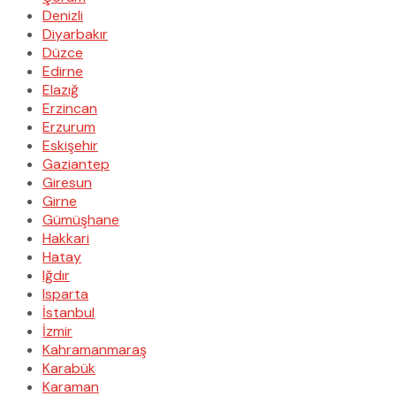
Denizli
Diyarbakır
Düzce
Edirne
Elazığ
Erzincan
Erzurum
Eskişehir
Gaziantep
Giresun
Girne
Gümüşhane
Hakkari
Hatay
Iğdır
Isparta
İstanbul
İzmir
Kahramanmaraş
Karabük
Karaman