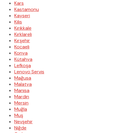
Kars
Kastamonu
Kayseri
Kilis
Kırıkkale
Kırklareli
Kırşehir
Kocaeli
Konya
Kütahya
Lefkoşa
Lenovo Servis
Mağusa
Malatya
Manisa
Mardin
Mersin
Muğla
Muş
Nevşehir
Niğde