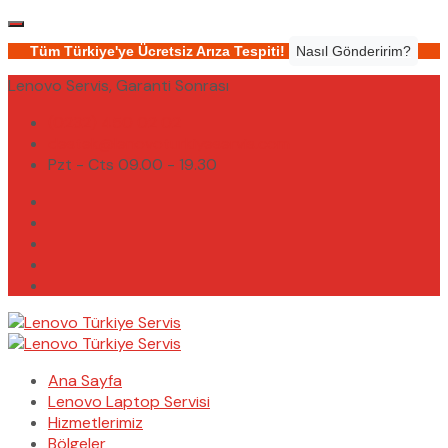
Tüm Türkiye'ye Ücretsiz Arıza Tespiti!
Nasıl Gönderirim?
Lenovo Servis, Garanti Sonrası
(0232) 450 02 02
destek@lenovoturkiyeservis.com
Pzt - Cts 09.00 - 19.30
Ana Sayfa
Lenovo Laptop Servisi
Hizmetlerimiz
Bölgeler