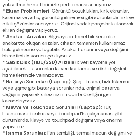
yükseltme hizmetlerimizle performansı artırıyoruz.
*
Ekran Problemleri:
Görüntü bozuklukları, kırık ekranlar,
kararma veya hiç görüntü gelmemesi gibi sorunlarda hızlı ve
etkili çözümler sunuyoruz. Orijinal yedek parçalar kullanarak
ekran değişimi yapıyoruz.
*
Anakart Arızaları:
Bilgisayarın temel bileşeni olan
anakartta oluşan arızalar, cihazın tamamen kullanılamaz
hale gelmesine yol açabilir. Anakart onarımı veya değişimi
hizmetimizle sorunu çözüyoruz.
*
Sabit Disk (HDD/SSD) Arızaları:
Veri kaybına yol
açabilecek bu sorunlarda, veri kurtarma ve disk değişimi
hizmetlerimizle yanınızdayız.
*
Batarya Sorunları (Laptop):
Şarj olmama, hızlı tükenme
veya şişme gibi batarya sorunlarında, orijinal batarya
değişimi yaparak cihazınızın mobilite özelliğini geri
kazandırıyoruz.
*
Klavye ve Touchpad Sorunları (Laptop):
Tuş
basmaması, takılma veya touchpad’in çalışmaması gibi
durumlarda, klavye ve touchpad değişimi veya onarımı
yapıyoruz.
*
Isınma Sorunları:
Fan temizliği, termal macun değişimi ve