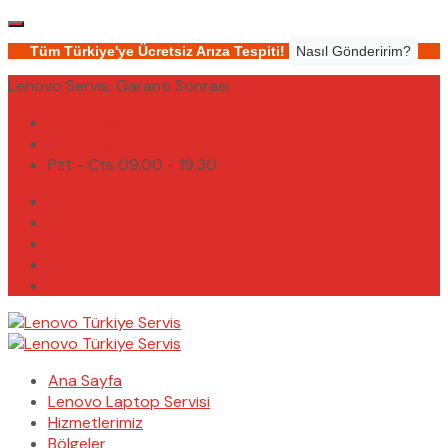
Tüm Türkiye'ye Ücretsiz Arıza Tespiti!
Nasıl Gönderirim?
Lenovo Servis, Garanti Sonrası
(0232) 450 02 02
destek@lenovoturkiyeservis.com
Pzt - Cts 09.00 - 19.30
Ana Sayfa
Lenovo Laptop Servisi
Hizmetlerimiz
Bölgeler