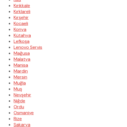
Kırıkkale
Kırklareli
Kırşehir
Kocaeli
Konya
Kütahya
Lefkoşa
Lenovo Servis
Mağusa
Malatya
Manisa
Mardin
Mersin
Muğla
Muş
Nevşehir
Niğde
Ordu
Osmaniye
Rize
Sakarya