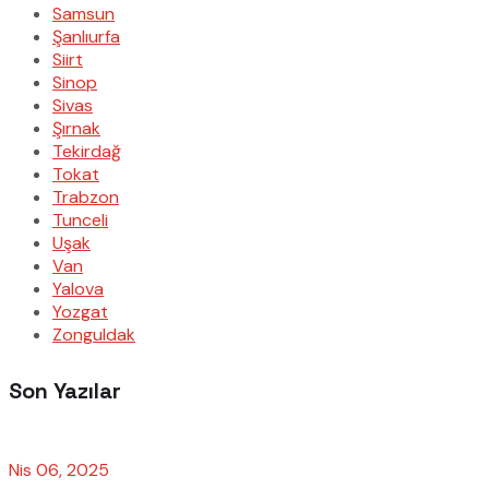
Samsun
Şanlıurfa
Siirt
Sinop
Sivas
Şırnak
Tekirdağ
Tokat
Trabzon
Tunceli
Uşak
Van
Yalova
Yozgat
Zonguldak
Son Yazılar
Nis 06, 2025